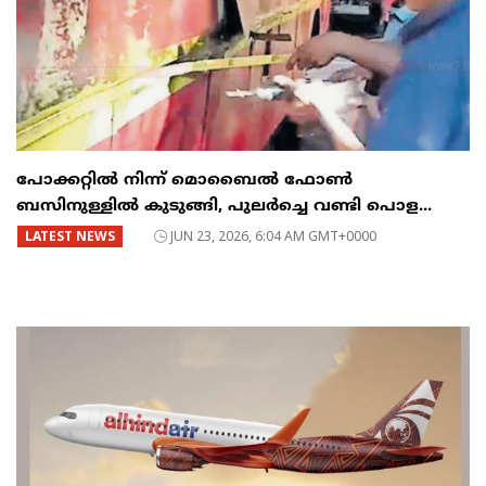
പോക്കറ്റിൽ നിന്ന് മൊബൈൽ ഫോൺ
ബസിനുള്ളിൽ കുടുങ്ങി, പുലർച്ചെ വണ്ടി പൊള...
LATEST NEWS
JUN 23, 2026, 6:04 AM GMT+0000