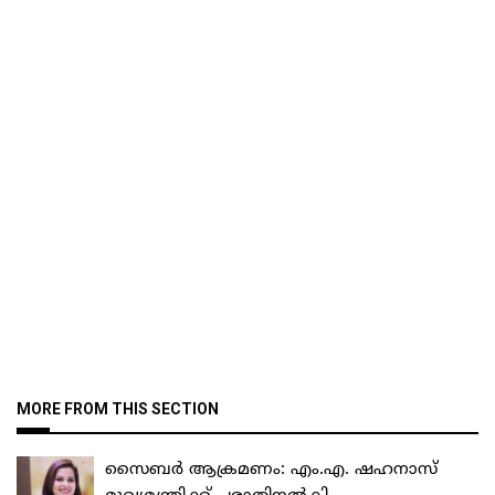
MORE FROM THIS SECTION
സൈബർ ആക്രമണം: എം.എ. ഷഹനാസ്