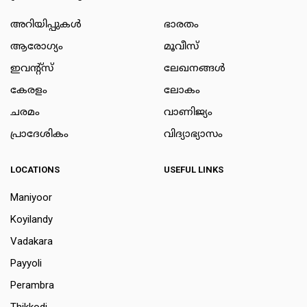
അറിയിപ്പുകള്‍
ഭാരതം
ആരോഗ്യം
മൂവീസ്
ഇവന്റ്സ്
ലേഖനങ്ങള്‍
കേരളം
ലോകം
ചരമം
വാണിജ്യം
പ്രാദേശികം
വിദ്യാഭ്യാസം
LOCATIONS
USEFUL LINKS
Maniyoor
Koyilandy
Vadakara
Payyoli
Perambra
Thikkodi