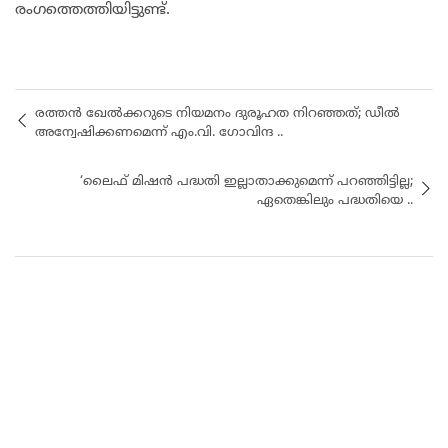
രംഗത്തെത്തിയിട്ടുണ്ട്.
രത്തൻ ഖേൽക്കറുടെ നിയമനം ദുരൂഹത നിറഞ്ഞത്; ഡീൽ
അന്വേഷിക്കണമെന്ന് എം.വി. ഗോവിന്ദ ..
‘ലൈഫ് മിഷൻ പദ്ധതി ഇല്ലാതാക്കുമെന്ന് പറഞ്ഞിട്ടില്ല;
ഏതെങ്കിലും പദ്ധതിയെ ..