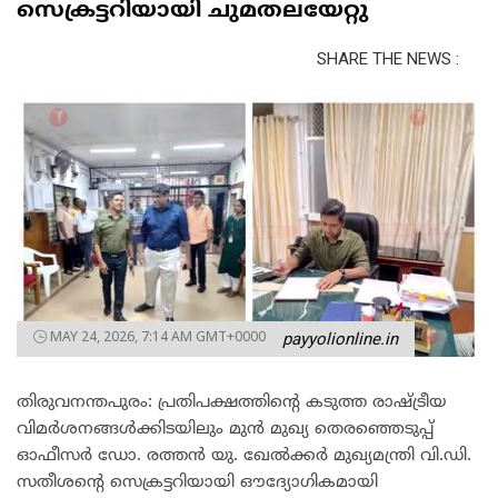
സെക്രട്ടറിയായി ചുമതലയേറ്റു
SHARE THE NEWS :
MAY 24, 2026, 7:14 AM GMT+0000
payyolionline.in
തിരുവനന്തപുരം: പ്രതിപക്ഷത്തിന്റെ കടുത്ത രാഷ്ട്രീയ
വിമർശനങ്ങൾക്കിടയിലും മുൻ മുഖ്യ തെരഞ്ഞെടുപ്പ്
ഓഫീസർ ഡോ. രത്തൻ യു. ഖേൽക്കർ മുഖ്യമന്ത്രി വി.ഡി.
സതീശന്റെ സെക്രട്ടറിയായി ഔദ്യോഗികമായി