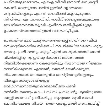
പ്രശ്നങ്ങളുണ്ടെന്നും, എ.ഐ.സി.സി ജനറൽ സെക്രട്ടറി
കെ.സി. വേണുഗോപാലിന് ഇതിൽ വ്യക്തമായ
മറുപടിയില്ലെന്നും എം.വി. ഗോവിന്ദൻ കുറ്റപ്പെടുത്തി.
സി.പി.ഐ.എം നേതാവ് പി. രാജീവ് ഉൾപ്പെടെയുള്ളവരും
ഈ നിയമനത്തെ യു.ഡി.എഫിനെ ജയിപ്പിച്ചതിലുള്ള
ഉപകാരസ്മരണയായിട്ടാണ് വിശേഷിപ്പിച്ചത്.
​ബംഗാളിൽ മുൻ മുഖ്യ തെരഞ്ഞെടുപ്പ് ഓഫീസറെ ചീഫ്
സെക്രട്ടറിയാക്കിയ ബി.ജെ.പി നടപടിയെ ‘മോഷണം കൂടും
തോറും പ്രതിഫലവും കൂടും’ എന്ന് രാഹുൽ ഗാന്ധി അന്ന്
വിമർശിച്ചിരുന്നു. ഈ മുൻകാല വിമർശനങ്ങൾ
നിലനിൽക്കെയാണ് കേരളത്തിലും സമാനമായ നിയമനം
നടന്നിരിക്കുന്നത്. എന്നാൽ, രത്തൻ ഖേൽക്കറുടെ
നിയമനത്തിൽ യാതൊരുവിധ രാഷ്ട്രീയവുമില്ലെന്നും,
തികച്ചും കാര്യശേഷിയുള്ള
ഉദ്യോഗസ്ഥനായതുകൊണ്ടാണ് ഈ പദവി
നൽകിയതെന്നും കെ.പി.സി.സി പ്രസിഡന്റും മന്ത്രിയുമായ
സണ്ണി ജോസഫ് പ്രതികരിച്ചു. ആഭ്യന്തര മന്ത്രി രമേശ്
ചെന്നിത്തലയും നിയമനത്തെ പൂർണ്ണമായി അനുകൂലിച്ച്