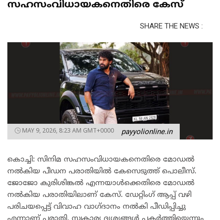
സഹസംവിധായകനെതിരെ കേസ്
SHARE THE NEWS :
MAY 9, 2026, 8:23 AM GMT+0000
payyolionline.in
കൊച്ചി: സിനിമ സഹസംവിധായകനെതിരെ മോഡൽ
നൽകിയ പീഡന പരാതിയിൽ കേസെടുത്ത് പൊലീസ്.
ജോജോ കുരിശിങ്കൽ എന്നയാൾക്കെതിരെ മോഡൽ
നൽകിയ പരാതിയിലാണ് കേസ്. ഡേറ്റിംഗ് ആപ്പ് വഴി
പരിചയപ്പെട്ട് വിവാഹ വാഗ്ദാനം നൽകി പീഡിപ്പിച്ചു
എന്നാണ് പരാതി. സ്വകാര്യ ദൃശ്യങ്ങൾ പകർത്തിയെന്നും