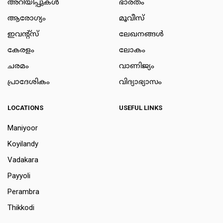
അറിയിപ്പുകള്‍
ഭാരതം
ആരോഗ്യം
മൂവീസ്
ഇവന്റ്സ്
ലേഖനങ്ങള്‍
കേരളം
ലോകം
ചരമം
വാണിജ്യം
പ്രാദേശികം
വിദ്യാഭ്യാസം
LOCATIONS
USEFUL LINKS
Maniyoor
Koyilandy
Vadakara
Payyoli
Perambra
Thikkodi