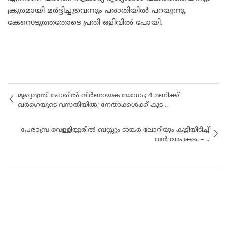
ക്രൂരമായി മർദ്ദിച്ചുവെന്നും പരാതിയിൽ പറയുന്നു.
കേസെടുത്തതോടെ പ്രതി ഒളിവിൽ പോയി.
മുഖ്യമന്ത്രി പോരിൽ നിർണായക യോഗം; 4 മണിക്ക്
ഖർഗെയുടെ വസതിയിൽ; നേതാക്കൾക്ക് കൂട ..
പേരാമ്പ്ര വെള്ളിയ്യൂരിൽ ബസ്സും ടാങ്കർ ലോറിയും കൂട്ടിയിടിച്ച്
വൻ അപകടം – ..