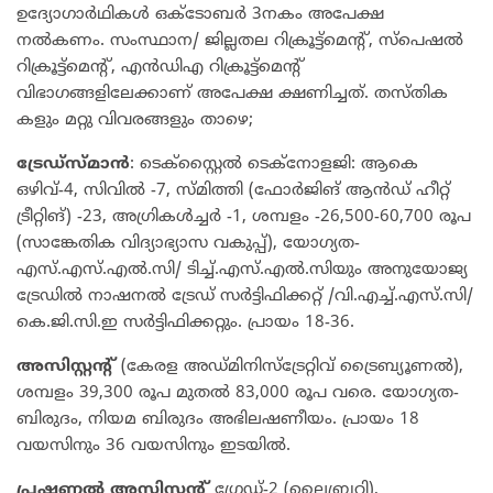
ഉദ്യോഗാർഥികൾ ഒക്ടോബർ 3നകം അപേക്ഷ
നൽകണം. സംസ്ഥാന/ ജില്ലതല റിക്രൂട്ട്മെന്റ്, സ്പെഷൽ
റിക്രൂട്ട്മെന്റ്, എൻഡിഎ റിക്രൂട്ട്മെന്റ്
വിഭാഗങ്ങളിലേക്കാണ് അപേക്ഷ ക്ഷണിച്ചത്. തസ്തിക
കളും മറ്റു വിവരങ്ങളും താഴെ;
ട്രേഡ്സ്മാൻ
: ടെക്സ്റ്റൈൽ ടെക്നോളജി: ആകെ
ഒഴിവ്-4, സിവിൽ -7, സ്മിത്തി (ഫോർജിങ് ആൻഡ് ഹീറ്റ്
ട്രീറ്റിങ്) -23, അഗ്രികൾച്ചർ -1, ശമ്പളം -26,500-60,700 രൂപ
(സാങ്കേതിക വിദ്യാഭ്യാസ വകുപ്പ്), യോഗ്യത-
എസ്.എസ്.എൽ.സി/ ടിച്ച്.എസ്.എൽ.സിയും അനുയോജ്യ
ട്രേഡിൽ നാഷനൽ ട്രേഡ് സർട്ടിഫിക്കറ്റ് /വി.എച്ച്.എസ്.സി/
കെ.ജി.സി.ഇ സർട്ടിഫിക്കറ്റും. പ്രായം 18-36.
അസിസ്റ്റന്റ്
(കേരള അഡ്മിനിസ്ട്രേറ്റിവ് ട്രൈബ്യൂണൽ),
ശമ്പളം 39,300 രൂപ മുതൽ 83,000 രൂപ വരെ. യോഗ്യത-
ബിരുദം, നിയമ ബിരുദം അഭിലഷണീയം. പ്രായം 18
വയസിനും 36 വയസിനും ഇടയിൽ.
പ്രഷണൽ
അസിസ്റ്റന്റ്
ഗ്രേഡ്-2 (ലൈബ്രറി),