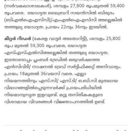
(സർവകലാശാലകൾ), ശമ്പളം 27,800 രൂപമുതൽ 59,400
രൂപവരെ. യോഗ്യത ലൈബ്രറി സയൻസിൽ ബിരുദം
(ബിഎൽഐഎസ്‍സി)/എംഎൽഐഎസ്‍സി അല്ലെങ്കിൽ
തത്തുല്യ യോഗ്യത. പ്രായം 22നും 36നും ഇടയിൽ.
മീറ്റർ
റീഡർ
(കേരള വാട്ടർ അതോറിട്ടി), ശമ്പളം 25,800
രൂപ മുതൽ 59,300 രൂപവരെ, യോഗ്യത
എസ്എസ്എൽസിഅല്ലെങ്കിൽ തത്തുല്യ യോഗ്യത.
ഇതോടൊപ്പം പ്ലംബർ ട്രേഡിൽ ഒരുവർഷത്തെ
എൻസിവിടി/ നാഷനൽ ട്രേഡ് സർട്ടിഫിക്കറ്റ് അനിവാര്യം.
പ്രായം 18മുതൽ 36വയസ് വരെ. എല്ലാ
നിയമനത്തിനും എസ്.സി/ എസ്.ടി/ ഒ.ബി.സി മുതലായ
വിഭാഗങ്ങളിൽപ്പെടുന്നവർക്ക് പ്രായപരിധിയിൽ
നിയമാനുസൃത ഇളവുണ്ട്. മറ്റു തസ്തികകളുടെ
വിശദമായ വിവരങ്ങൾ വിജ്ഞാപനത്തിൽ ഉണ്ട്.