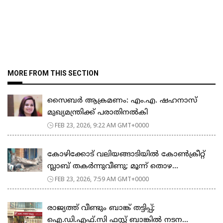
MORE FROM THIS SECTION
സൈബർ ആക്രമണം: എം.എ. ഷഹനാസ്
മുഖ്യമന്ത്രിക്ക് പരാതിനൽകി
FEB 23, 2026, 9:22 AM GMT+0000
കോഴിക്കോട് വലിയങ്ങാടിയിൽ കോൺക്രീറ്റ്
സ്ലാബ് തകർന്നുവീണു; മൂന്ന് തൊഴ...
FEB 23, 2026, 7:59 AM GMT+0000
രാജ്യത്ത് വീണ്ടും ബാങ്ക് തട്ടിപ്പ്;
ഐ.ഡി.എഫ്.സി ഫസ്റ്റ് ബാങ്കിൽ നടന...