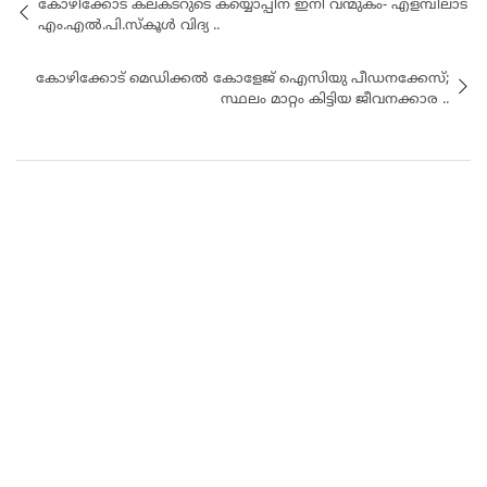
കോഴിക്കോട് കലക്ടറുടെ കയ്യൊപ്പിന് ഇനി വന്മുകം- എളമ്പിലാട്
എം.എൽ.പി.സ്കൂൾ വിദ്യ ..
കോഴിക്കോട് മെഡിക്കല്‍ കോളേജ് ഐസിയു പീഡനക്കേസ്;
സ്ഥലം മാറ്റം കിട്ടിയ ജീവനക്കാര ..