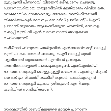
മുഖ്യമന്ത്രി പിണറായി വിജയൻ ഉദ്ഘാടനം ചെയ്തു.
പ്രധാനവേദിയായ തത്വമസിയിൽ മന്ത്രിമാരും വിവിധ മത,
സാമുദായിക നേതാക്കളും അടക്കം സന്നിഹിതരായി.
തിരുവിതാംകൂര്‍ ദേവസ്വം ബോര്‍ഡ് പ്രസിഡന്റ് പിഎസ്
പ്രശാന്ത് സ്വാഗതം ആശംസിക്കുന്ന ചടങ്ങിൽ, ദേവസ്വം
വകുപ്പ് മന്ത്രി വി എൻ വാസവനാണ് അധ്യക്ഷത
വഹിക്കുന്നത്.
തമിഴ്‌നാട് ഹിന്ദുമത ചാരിറ്റബിൾ എൻഡോവ്മെൻ്റ് വകുപ്പ്
മന്ത്രി പി കെ ശേഖർ ബാബു, ഐടി വകുപ്പ് മന്ത്രി
പളനിവേൽ ത്യാഗരാജൻ എന്നിവർ പ്രത്യേക
ക്ഷണിതാക്കളായി പങ്കെടുക്കുന്നുണ്ട്. എസ്എൻഡിപി
ജനറൽ സെക്രട്ടറി വെള്ളാപ്പള്ളി നടേശൻ , എൻഎസ്എസ്
വൈസ് പ്രസിഡൻറ് സംഗീത് കുമാർ, കെപിഎംഎസ്
ജനറൽ സെക്രട്ടറി പുന്നല ശ്രീകുമാർ എന്നിവരും
വേദിയിൽ സന്നിഹിതരാണ്.
സംഗമത്തിൽ ശബരിമലയുടെ മാസ്റ്റർ പ്ലാനാണ്