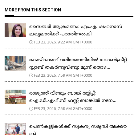
MORE FROM THIS SECTION
സൈബർ ആക്രമണം: എം.എ. ഷഹനാസ്
മുഖ്യമന്ത്രിക്ക് പരാതിനൽകി
FEB 23, 2026, 9:22 AM GMT+0000
കോഴിക്കോട് വലിയങ്ങാടിയിൽ കോൺക്രീറ്റ്
സ്ലാബ് തകർന്നുവീണു; മൂന്ന് തൊഴ...
FEB 23, 2026, 7:59 AM GMT+0000
രാജ്യത്ത് വീണ്ടും ബാങ്ക് തട്ടിപ്പ്;
ഐ.ഡി.എഫ്.സി ഫസ്റ്റ് ബാങ്കിൽ നടന...
FEB 23, 2026, 7:58 AM GMT+0000
പെ​ൺ​കു​ട്ടി​ക​ൾ​ക്ക് സു​ക​ന്യ സ​മൃ​ദ്ധി അ​ക്കൗ​
ണ്ട്