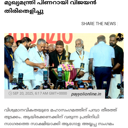
മുഖ്യമന്ത്രി പിണറായി വിജയൻ
തിരിതെളിച്ചു
SHARE THE NEWS :
SEP 20, 2025, 6:17 AM GMT+0000
payyolionline.in
വിശ്വമാനവികതയുടെ മഹാസംഗമത്തിന് പമ്പാ തീരത്ത്
തുടക്കം. ആയിരക്കണക്കിന് വരുന്ന പ്രതിനിധി
സാഗരത്തെ സാക്ഷിയാക്കി ആഗോള അയ്യപ്പ സംഗമം