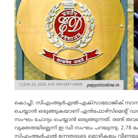
JUN 26, 2026, 4:41 AM GMT+0000
payyolionline.in
കൊച്ചി: സിഎംആർഎൽ-എക്‌സാലോജിക് സാമ്പത്
ചെയ്യാൻ ഒരുങ്ങുകയാണ് എൻഫോഴ്‌സ്‌മെന്റ് 
സംഘം ചോദ്യം ചെയ്യാൻ ഒരുങ്ങുന്നത്. രണ്ട് 
വ്യക്തതയില്ലെന്ന് ഇ ഡി സംഘം പറയുന്നു. 2.78 
സിഎംആർഎൽ ഉന്നതരുടെ മൊഴികളും വീണയുടെ 