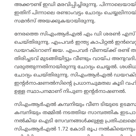
അക്കൗണ്ട് ഇഡി മരവിപ്പിച്ചിരുന്നു. പിന്നാലെയ
ഇതിന് പിന്നാലെ രണ്ടാംവട്ടം ചോദ്യം ചെയ്യലിനാ
സമൻസ് അയക്കുകയായിരുന്നു.
നേരത്തെ സിഎംആർഎൽ എം ഡി ശരൺ എസ് കർ
ചെയ്തിരുന്നു. എംപവർ ഇന്ത്യ കാപിറ്റൽ ഇൻവെസ്റ്റ്
ഡയറക്ടറാണ് ജയ. എംപവർ വീണയ്ക്ക് രണ്ട് ത
തിരിച്ചടവ് മുടങ്ങിയിട്ടും വീണ്ടും വായ്പ അനുവ
വരുത്തുന്നതിനായിരുന്നു ചോദ്യം ചെയ്യൽ.
ചോദ്യം ചെയ്തിരുന്നു. സിഎംആർഎൽ ഡയറക്ട
ഇന്റർനാഷണൽസിന്റെ പ്രധാനചുമതല കൂടി വഹിക്കുന
ഉള്ള സ്ഥാപനമാണ് നിപുണ ഇന്റർനാഷണൽ.
സിഎംആർഎൽ കമ്പനിയും വീണ ടിയുടെ ഉടമസ
കമ്പനിയും തമ്മിൽ നടത്തിയ സാമ്പത്തിക ഇടപ
നൽകിയ ഐടി സേവനങ്ങൾക്കുളള പ്രതിഫലമെന
സിഎംആർഎൽ 1.72 കോടി രൂപ നൽകിയെന്നും എ