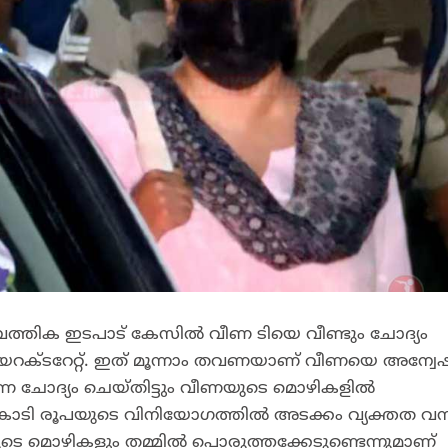
തിക ഇടപാട് കേസിൽ വീണ ടിയെ വീണ്ടും ചോദ്യം
ഡയറക്ടറേറ്റ്. ഇത് മൂന്നാം തവണയാണ് വീണയെ അന്
തവണ ചോദ്യം ചെയ്തിട്ടും വീണയുടെ മൊഴികളിൽ
കോടി രൂപയുടെ വിനിയോഗത്തിൽ അടക്കം വ്യക്തത വന്നിട്
മൊഴികളും തമ്മിൽ പൊരുത്തക്കേടുണ്ടെന്നുമാണ്