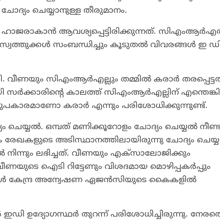
ോദ്യം ചെയ്യാനുള്ള തീരുമാനം.
 ഹാജരാകാൻ ആവശ്യപ്പെട്ടിരിക്കുന്നത്. സിഎംആർ
െ സ്വത്തുക്കൾ സംബന്ധിച്ചും കൂടുതൽ വിവരങ്ങൾ ഇ ഡ
. വീണയും സിഎംആർഎല്ലും തമ്മിൽ കരാർ തരപ്പെട്ടത
സർക്കാരിന്റെ കാലത്ത് സിഎംആർഎല്ലിന് എന്തെങ്കി
രത്യുപകാരമാണോ കരാർ എന്നും പരിശോധിക്കുന്നുണ്ട്.
ം ചെയ്യൽ. ഒമ്പത് മണിക്കൂറോളം ചോദ്യം ചെയ്യൽ നീണ്ട
േഖകളുടെ അടിസ്ഥാനത്തിലായിരുന്നു ചോദ്യം ചെയ്
ന്നും ലഭിച്ചത്. വീണയും എക്സാലോജിക്കും
ണയുടെ ഐടി റിട്ടേണും വിശദമായ മൊഴിപ്പകർപ്പും
ോൾ കേന്ദ്ര അന്വേഷണ ഏജൻസിയുടെ കൈകളിൽ
 ഇഡി ഉദ്യോഗസ്ഥർ തുറന്ന് പരിശോധിച്ചിരുന്നു. നേര