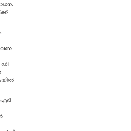
ശോധന.
്ക്
ം
യതവണ
 ഡി
ണ
ികയിൽ
 ഐടി
ൽ