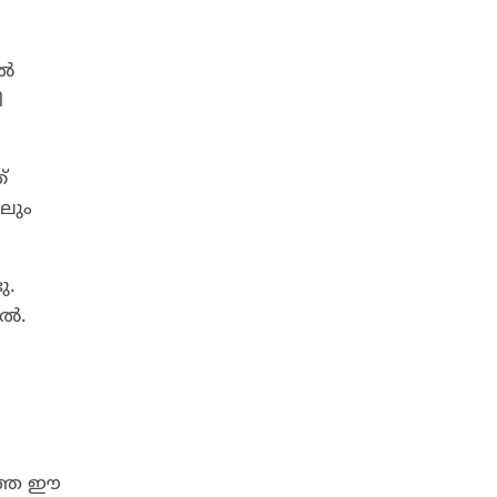
എൽ
ി
്
ലും
ു.
യൽ.
ത്തെ ഈ