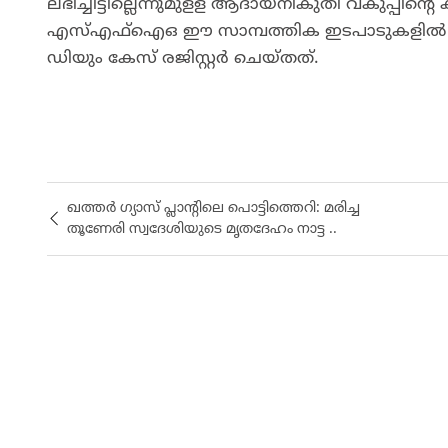
ലഭിച്ചിട്ടില്ലെന്നുമുളള ആദായനികുതി വകുപ്പി
എസ്എഫ്ഐഒ ഈ സാമ്പത്തിക ഇടപാടുകളിൽ അന
ഡിയും കേസ് രജിസ്റ്റർ ചെയ്തത്.
ഖത്തർ ഗ്യാസ് പ്ലാൻ്റിലെ പൊട്ടിത്തെറി: മരിച്ച
തൂണേരി സ്വദേശിയുടെ മൃതദേഹം നാട്ട ..