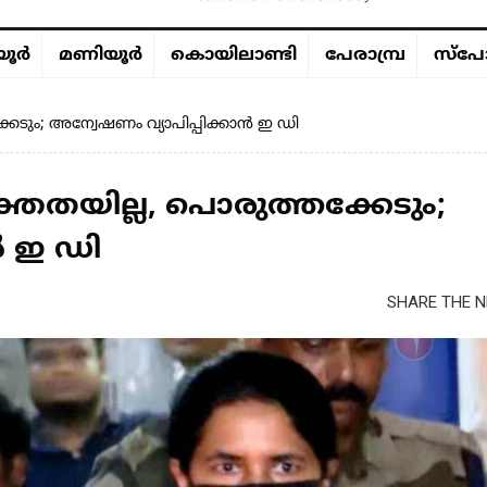
ൂര്‍
മണിയൂര്‍
കൊയിലാണ്ടി
പേരാമ്പ്ര
സ്പോ
േടും; അന്വേഷണം വ്യാപിപ്പിക്കാൻ ഇ ഡി
തതയില്ല, പൊരുത്തക്കേടും;
ൻ ഇ ഡി
SHARE THE N