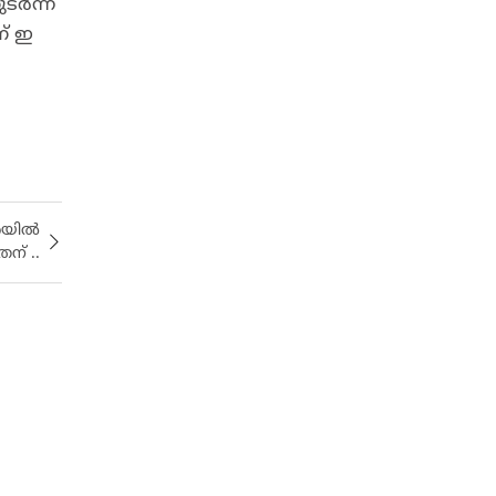
ടർന്ന്
് ഇ
കരയിൽ
ന് ..