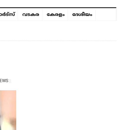
ർട്സ്
വടകര
കേരളം
ദേശീയം
EWS :