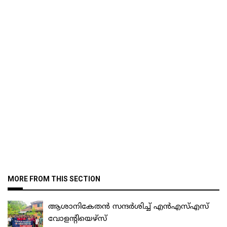
MORE FROM THIS SECTION
ആശാനികേതൻ സന്ദർശിച്ച് എൻഎസ്‌എസ്‌
വോളന്റിയെഴ്‌സ്