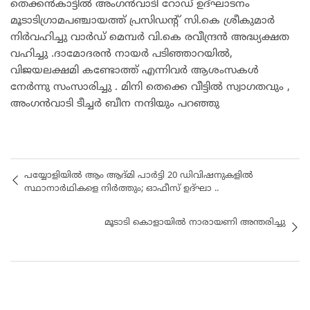
തെക്കൻകാട്ടിൽ അംഗൻവാടി റോഡ് ഉദ്ഘാടനം
മൂടാടിഗ്രാമപഞ്ചായത്ത് പ്രസിഡന്റ് സി.കെ ശ്രീകുമാർ
നിർവഹിച്ചു വാർഡ് മെമ്പർ വി.കെ രവീന്ദ്രൻ അദ്ധ്യക്ഷത
വഹിച്ചു .ദാമോദരൻ നായർ പടിഞ്ഞാറയിൽ,
വിജയലക്ഷമി കണ്ടോത്ത് എന്നിവർ ആശംസകൾ
നേർന്നു സംസാരിച്ചു . മിനി തെക്കെ വീട്ടിൽ സ്വാഗതവും ,
അംഗൻവാടി ടീച്ചർ ബീന നന്ദിയും പറഞ്ഞു
പയ്യോളിയിൽ ആം ആദ്മി പാർട്ടി 20 ഡിവിഷനുകളിൽ
സ്ഥാനാർഥികളെ നിർത്തും; ഓഫീസ് ഉദ്ഘാ ..
മൂടാടി കൊളായിൽ നാരായണി അന്തരിച്ചു