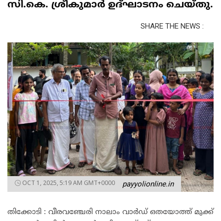
സി.കെ. ശ്രീകുമാർ ഉദ്ഘാടനം ചെയ്തു.
SHARE THE NEWS :
OCT 1, 2025, 5:19 AM GMT+0000
payyolionline.in
തിക്കോടി : വീരവഞ്ചേരി നാലാം വാർഡ് ഒതയോത്ത് മുക്ക്