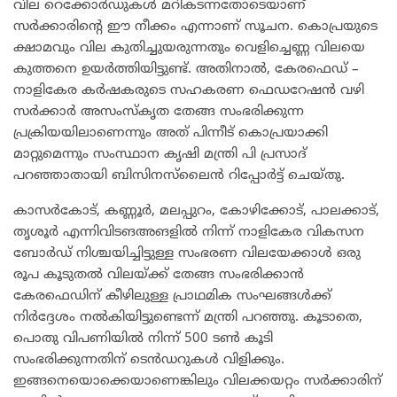
വില റെക്കോർ‍ഡുകൾ മറികടന്നതോടെയാണ്
സർക്കാരിന്റെ ഈ നീക്കം എന്നാണ് സൂചന. കൊപ്രയുടെ
ക്ഷാമവും വില കുതിച്ചുയരുന്നതും വെളിച്ചെണ്ണ വിലയെ
കുത്തനെ ഉയർത്തിയിട്ടുണ്ട്. അതിനാൽ, കേരഫെഡ് –
നാളികേര കർഷകരുടെ സഹകരണ ഫെഡറേഷൻ വഴി
സർക്കാർ അസംസ്‌കൃത തേങ്ങ സംഭരിക്കുന്ന
പ്രക്രിയയിലാണെന്നും അത് പിന്നീട് കൊപ്രയാക്കി
മാറ്റുമെന്നും സംസ്ഥാന കൃഷി മന്ത്രി പി പ്രസാദ്
പറഞ്ഞാതായി ബിസിനസ്‌ലൈൻ റിപ്പോർട്ട് ചെയ്തു.
കാസർകോട്, കണ്ണൂർ, മലപ്പുറം, കോഴിക്കോട്, പാലക്കാട്,
തൃശൂർ എന്നിവിടങഅങളിൽ നിന്ന് നാളികേര വികസന
ബോർഡ് നിശ്ചയിച്ചിട്ടുള്ള സംഭരണ ​​വിലയേക്കാൾ ഒരു
രൂപ കൂടുതൽ വിലയ്ക്ക് തേങ്ങ സംഭരിക്കാൻ
കേരഫെഡിന് കീഴിലുള്ള പ്രാഥമിക സംഘങ്ങൾക്ക്
നിർദ്ദേശം നൽകിയിട്ടുണ്ടെന്ന് മന്ത്രി പറഞ്ഞു. കൂടാതെ,
പൊതു വിപണിയിൽ നിന്ന് 500 ടൺ കൂടി
സംഭരിക്കുന്നതിന് ടെൻഡറുകൾ വിളിക്കും.
ഇങ്ങനെയൊക്കെയാണെങ്കിലും വിലക്കയറ്റം സർക്കാരിന്