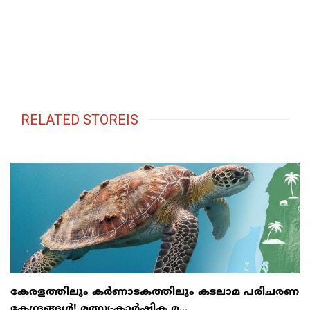
RELATED STOREIS
കേരളത്തിലും കർണാടകത്തിലും കടലാമ പരിചരണ
കേന്ദ്രങ്ങൾ! മത്സ്യ-കാർഷിക മ...