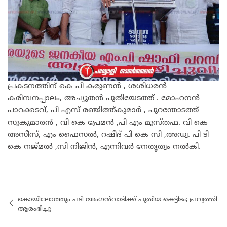
പ്രകടനത്തിന് കെ പി കരുണൻ , ശശിധരൻ
കരിമ്പനപ്പാലം, അച്യുതൻ പുതിയേടത്ത് . മോഹനൻ
പാറക്കടവ്, പി എസ് രഞ്ജിത്ത്കുമാർ , പുറന്തോടത്ത്
സുകുമാരൻ , വി കെ പ്രേമൻ ,പി എം മുസ്തഫ. വി കെ
അസീസ്, എം ഫൈസൽ, റഷീദ് പി കെ സി ,അഡ്വ. പി ടി
കെ നജ്മൽ ,സി നിജിൻ, എന്നിവർ നേതൃത്വം നൽകി.
കൊയിലോത്തും പടി അംഗൻവാടിക്ക് പുതിയ കെട്ടിടം; പ്രവൃത്തി
ആരംഭിച്ചു