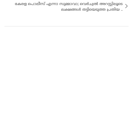
കേരള പൊലീസ് എന്നാ സുമ്മാവാ; വെർച്വൽ അറസ്റ്റിലൂടെ
ലക്ഷങ്ങൾ തട്ടിയെടുത്ത പ്രതിയ ..