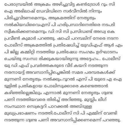
പേരാമ്പ്രയിൽ അക്രമം അഴിച്ചുവിട്ട കൺട്രോൾ റൂം സി
ഐ അഭിലാഷ് ഡേവിഡിനെ സർവീസിൽ നിന്നും
പിരിച്ചുവിടണമെന്നും, അക്രമത്തിന് നേതൃത്വം
നൽകിയഡിവൈഎസ് പി ഹരിപ്രസാദിനെതിരെ നടപടി
സ്വീകരിക്കണമെന്നും ഡി സി സി പ്രസിഡണ്ട് അഡ്വ കെ
പ്രവീൺ കുമാർ പറഞ്ഞു. ഷാഫി പറമ്പലിന് നേരെ നടന്ന
പോലീസ് അക്രമത്തിൽ പ്രതിഷേധിച്ച് യുഡിഎഫ് ആർ എം
പി ജില്ല കമ്മിറ്റി നടത്തിയ പ്രതിഷേധ സംഗമം ഉദ്ഘാടനം
ചെയ്തു സoസാ രിക്കുകയായിരുന്നു അദ്ദേഹം.. പോലീസ്
യു ഡി എഫ് പ്രവർത്തകരുടെ വീട് കയറി നടത്തുന്ന
നരനായട്ട് അവസാനിപ്പിച്ചെങ്കിൽ സമര പരമ്പരകൾക്ക്
മുന്നണി നേതൃത്വം നൽക്കും.റൂറൽ എസ് പി യുടെ എ ഐ
ടൂളിൽ പ്രതികളായ പോലിസുക്കാരെ കണ്ടെത്താൻ
കഴിഞ്ഞില്ലെങ്കിലും എന്നാൽ മുന്നണി നേതൃത്വം ഗുണ്ട
പണി നടത്തിയവരെ തിരിച്ച് അറിഞ്ഞു. മുസ്ലിം ലീഗ്
സംസ്ഥാന സെക്രട്ടറി പാറക്കൽ അബ്ദുള്ള
മുഖ്യപ്രഭാഷണം നടത്തി.പോലീസ് സി പി എമ്മിന് വേണ്ടി
നടത്തുന്ന ഗുണ്ട പണി അവസാനിപ്പിക്കണമെന്ന് പറഞ്ഞു.