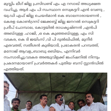
മുസ്ലിം ലീഗ് ജില്ല പ്രസിഡണ്ട് എം എ റസാഖ് അധ്യക്ഷത
വഹിച്ചു. ആർ എം പി സംസ്ഥാന സെക്രട്ടറി എൻ വേണു ,
യു.ഡി എഫ് ജില്ല ചെയർമാൻ കെ ബാലനാരായണൻ ,
കേരള കോൺഗ്രസ് ജേക്കബ്ബ് ജില്ല ജനറൽ സെക്രട്ടറി
പ്രദീപ് ചോമ്പാല, കോട്ടയിൽ രാധകൃഷ്ണൻ ,എൻപി
അബ്ദുള്ള .ഹാജി, ,ഒ കെ കുഞ്ഞബ്ദുള്ള, എം സി
വടകര, കെ ടി ജയിംസ് ,വി പി ദുൽഖിഫിൽ, മുനീർ
എരവത്ത്, സതീശൻ കുരിയാടി, പ്രഭാകരൻ പറമ്പത്ത്,
മനോജ് ആവള,,ബാബു ഒബിയം, എന്നിവർ
സംസാരിച്ചു.വടകര അഞ്ചുവിളക്ക് ജംഗ്ഷനിൽ നിന്നും
പ്രകടനമായാണ് പ്രവർത്തകർ പുതിയ ബസ് സ്റ്റാൻഡിൽ
എത്തിയത്.