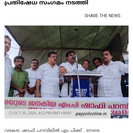
പ്രതിഷേധ സംഗമം നടത്തി
SHARE THE NEWS :
OCT 25, 2025, 4:52 PM GMT+0000
payyolionline.in
വടകര: ഷാഫി പറമ്പിലിൽ എം പിക്ക് . നേരെ