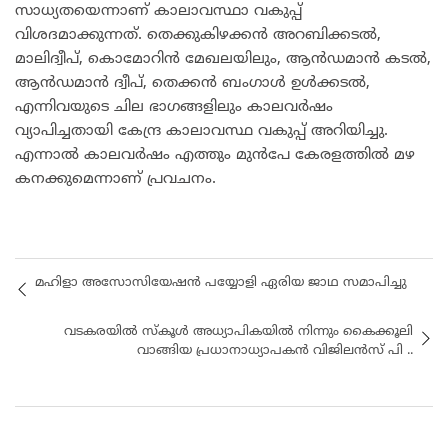
സാധ്യതയെന്നാണ് കാലാവസ്ഥാ വകുപ്പ്
വിശദമാക്കുന്നത്. തെക്കുകിഴക്കൻ അറബിക്കടൽ,
മാലിദ്വീപ്, കൊമോറിൻ മേഖലയിലും, ആൻഡമാൻ കടൽ,
ആൻഡമാൻ ദ്വീപ്, തെക്കൻ ബംഗാൾ ഉൾക്കടൽ,
എന്നിവയുടെ ചില ഭാഗങ്ങളിലും കാലവർഷം
വ്യാപിച്ചതായി കേന്ദ്ര കാലാവസ്ഥ വകുപ്പ് അറിയിച്ചു.
എന്നാൽ കാലവർഷം എത്തും മുൻപേ കേരളത്തിൽ മഴ
കനക്കുമെന്നാണ് പ്രവചനം.
മഹിളാ അസോസിയേഷൻ പയ്യോളി ഏരിയ ജാഥ സമാപിച്ചു
വടകരയിൽ സ്കൂൾ അധ്യാപികയിൽ നിന്നും കൈക്കൂലി
വാങ്ങിയ പ്രധാനാധ്യാപകൻ വിജിലൻസ് പി ..