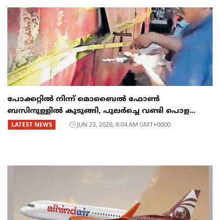
പോക്കറ്റിൽ നിന്ന് മൊബൈൽ ഫോൺ
ബസിനുള്ളിൽ കുടുങ്ങി, പുലർച്ചെ വണ്ടി പൊള...
LATEST NEWS
JUN 23, 2026, 6:04 AM GMT+0000