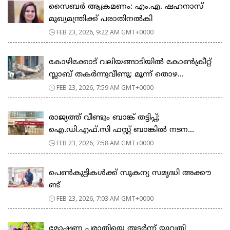
സൈബർ ആക്രമണം: എം.എ. ഷഹനാസ്
മുഖ്യമന്ത്രിക്ക് പരാതിനൽകി
FEB 23, 2026, 9:22 AM GMT+0000
കോഴിക്കോട് വലിയങ്ങാടിയിൽ കോൺക്രീറ്റ്
സ്ലാബ് തകർന്നുവീണു; മൂന്ന് തൊഴ...
FEB 23, 2026, 7:59 AM GMT+0000
രാജ്യത്ത് വീണ്ടും ബാങ്ക് തട്ടിപ്പ്;
ഐ.ഡി.എഫ്.സി ഫസ്റ്റ് ബാങ്കിൽ നടന...
FEB 23, 2026, 7:58 AM GMT+0000
പെ​ൺ​കു​ട്ടി​ക​ൾ​ക്ക് സു​ക​ന്യ സ​മൃ​ദ്ധി അ​ക്കൗ​
ണ്ട്
FEB 23, 2026, 7:03 AM GMT+0000
മോഷണ പരാതിയെ തുടര്‍ന്ന് യുവതി