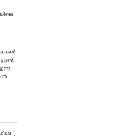
ിയിലെ
 രേഖകൾ
ണ്ട്.
എന്ന
ഷകൻ
ർഡിലെ