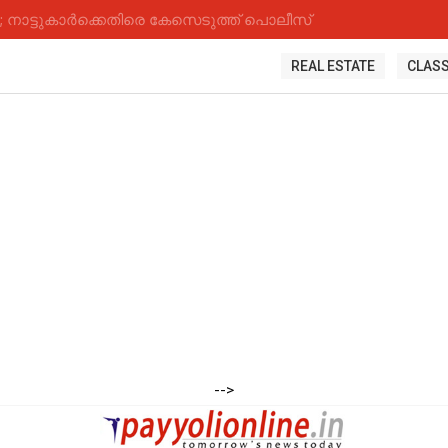
നാട്ടുകാർക്കെതിരെ കേസെടുത്ത് പൊലീസ്
REAL ESTATE
CLASS
-->