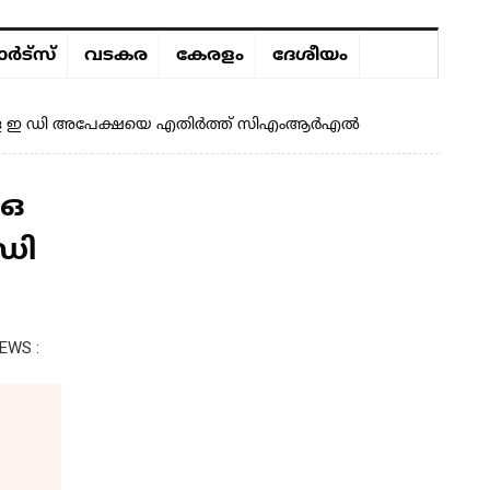
ർട്സ്
വടകര
കേരളം
ദേശീയം
ുള്ള ഇ ഡി അപേക്ഷയെ എതിർത്ത് സിഎംആർഎൽ
ഐഒ
ഡി
EWS :