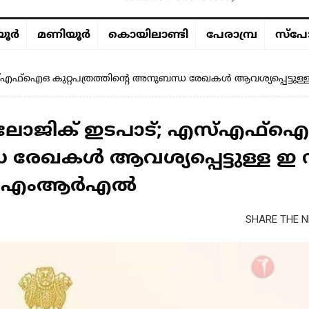
ൂര്‍
മണിയൂര്‍
കൊയിലാണ്ടി
പേരാമ്പ്ര
സ്പോ
്‌ഐഒ കുറ്റപത്രത്തിന്റെ അനുബന്ധ രേഖകൾ ആവശ്യപ്പെട്ട
ോജിക് ഇടപാട്; എസ്എഫ്‌
ധ രേഖകൾ ആവശ്യപ്പെട്ടുള്ള ഇ 
 സിഎംആർഎൽ
SHARE THE N