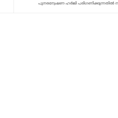
പുനരന്വേഷണ ഹർജി പരിഗണിക്കുന്നതിൽ നിന്