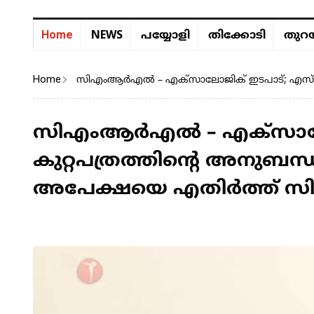
NEWS
Home
പയ്യോളി
തിക്കോടി
തുറയ
Home
സിഎംആർഎൽ – എക്‌സാലോജിക് ഇടപാട്; എസ്എഫ
സിഎംആർഎൽ – എക്‌സാല
കുറ്റപത്രത്തിന്റെ അനുബന്
അപേക്ഷയെ എതിർത്ത്