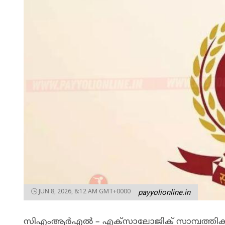
JUN 8, 2026, 8:12 AM GMT+0000
payyolionline.in
സിഎംആർഎൽ – എക്‌സാലോജിക് സാമ്പത്തിക ഇ