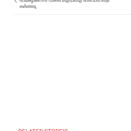
രാമകൃഷ്ണൻ ഡിവൈഎഫ്ഐ ഭാരവാഹിത്വം
ഒഴിഞ്ഞു