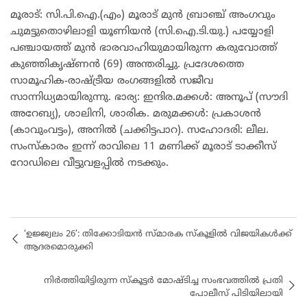
മൂരാട്: സി.പി.ഐ.(എം) മൂരാട് മുൻ ബ്രാഞ്ച് അംഗവും
ചുമട്ടുതൊഴിലാളി യൂണിയൻ (സി.ഐ.ടി.യു.) പയ്യോളി
പഞ്ചായത്ത് മുൻ ഭാരവാഹിയുമായിരുന്ന കരുവോത്ത്
കുഞ്ഞികൃഷ്ണൻ (69) അന്തരിച്ചു. പ്രദേശത്തെ
സാമൂഹിക-രാഷ്ട്രീയ രംഗങ്ങളിൽ സജീവ
സാന്നിധ്യമായിരുന്നു. ഭാര്യ: ഇന്ദിര.മക്കൾ: അനൂപ് (സൗദി
അറേബ്യ), ശാലിനി, ശാരിക. മരുമക്കൾ: പ്രകാശൻ
(കാവുംവട്ടം), അനിൽ (ചക്കിട്ടപാറ). സഹോദരി: ലീല.
സംസ്കാരം ഇന്ന് രാവിലെ 11 മണിക്ക് മൂരാട് ടാക്കീസ്
റോഡിലെ വീട്ടുവളപ്പിൽ നടക്കും.
‘ഉജ്ജ്വലം 26’: തിക്കോടിയൻ സ്മാരക സ്കൂളിൽ വിജയികൾക്ക്
ആദരമൊരുക്കി
നിർത്തിയിട്ടിരുന്ന സ്കൂട്ടർ മോഷ്ടിച്ച സംഭവത്തിൽ പ്രതി
പോലീസ് പിടിയിലായി