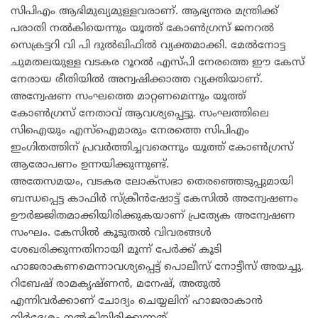
സിപിഎം ആഭിമുഖ്യമുള്ളവരാണ്. ആഭ്യന്തര മന്ത്രിക്ക്
പരാതി നൽകിയെന്നും യൂത്ത് കോൺഗ്രസ്‌ ജനറൽ
സെക്രട്ടറി വി പി ദുൽഖിഫിൽ വ്യക്തമാക്കി. മേൽനോട്ട
ചുമതലയുള്ള വടകര റൂറൽ എസ്‍പി നേരത്തെ ഈ കേസ്
നേരായ രീതിയിൽ അന്വഷിക്കാത്ത വ്യക്തിയാണ്.
അന്വേഷണ സംഘത്തെ മാറ്റണമെന്നും യൂത്ത്
കോൺഗ്രസ് നേതാവ് ആവശ്യപ്പെട്ടു. സംഘത്തിലെ
സിഐയും എസ്ഐമാരും നേരത്തെ സിപിഎം
ഇംഗിതത്തിന് പ്രവർത്തിച്ചവരെന്നും യൂത്ത് കോൺഗ്രസ്
ആരോപണം ഉന്നയിക്കുന്നുണ്ട്.
അതേസമയം, വടകര ലോക്സഭാ തെരഞ്ഞെടുപ്പുമായി
ബന്ധപ്പെട്ട കാഫിർ സ്ക്രീൻഷോട്ട് കേസിൽ അന്വേഷണം
ഊർജ്ജിതമാക്കിയിരിക്കുകയാണ് പ്രത്യേക അന്വേഷണ
സംഘം. കേസിൽ കൂടുതൽ വിവരങ്ങൾ
ശേഖരിക്കുന്നതിനായി മൂന്ന് പേർക്ക് കൂടി
ഹാജരാകണമെന്നാവശ്യപ്പെട്ട് പൊലീസ് നോട്ടീസ് അയച്ചു.
റിബേഷ് രാമകൃഷ്ണൻ, മനേഷ്, അതുൽ
എന്നിവർക്കാണ് ചോദ്യം ചെയ്യലിന് ഹാജരാകാൻ