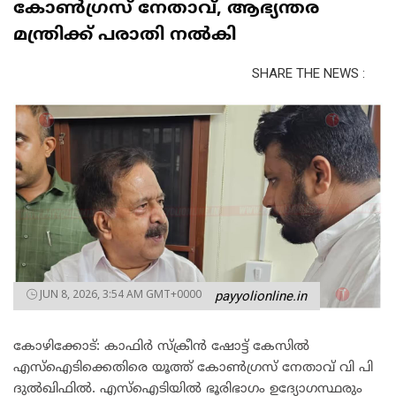
കോൺഗ്രസ് നേതാവ്, ആഭ്യന്തര
മന്ത്രിക്ക് പരാതി നൽകി‌
SHARE THE NEWS :
JUN 8, 2026, 3:54 AM GMT+0000
payyolionline.in
കോഴിക്കോട്: കാഫിർ സ്ക്രീൻ ഷോട്ട് കേസിൽ
എസ്ഐടിക്കെതിരെ യൂത്ത് കോൺഗ്രസ് നേതാവ് വി പി
ദുൽഖിഫിൽ. എസ്ഐടിയിൽ ഭൂരിഭാഗം ഉദ്യോഗസ്ഥരും