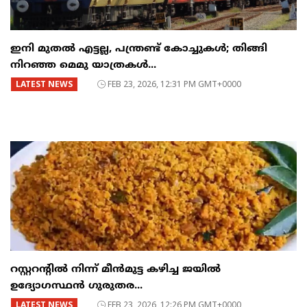
ഇനി മുതൽ എട്ടല്ല, പന്ത്രണ്ട് കോച്ചുകള്‍; തിങ്ങി
നിറഞ്ഞ മെമു യാത്രകൾ...
LATEST NEWS
FEB 23, 2026, 12:31 PM GMT+0000
റസ്റ്ററന്റില്‍ നിന്ന് മീന്‍മുട്ട കഴിച്ച ജയില്‍
ഉദ്യോഗസ്ഥന്‍ ഗുരുതര...
LATEST NEWS
FEB 23, 2026, 12:26 PM GMT+0000