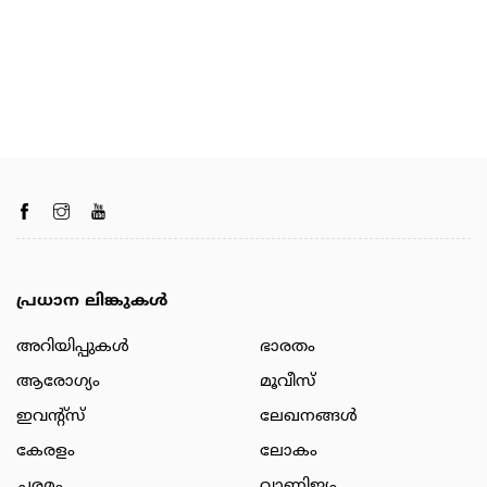
പ്രധാന ലിങ്കുകൾ
അറിയിപ്പുകള്‍
ഭാരതം
ആരോഗ്യം
മൂവീസ്
ഇവന്റ്സ്
ലേഖനങ്ങള്‍
കേരളം
ലോകം
ചരമം
വാണിജ്യം