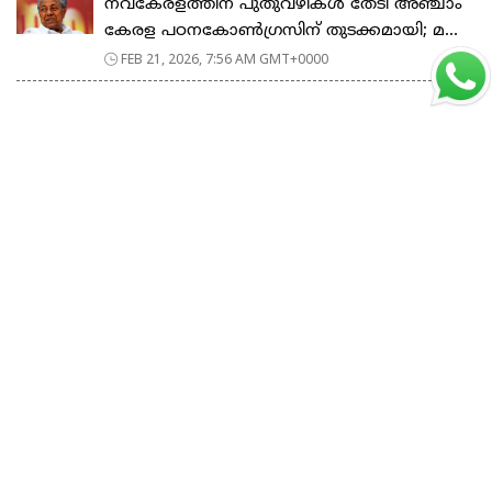
നവകേരളത്തിന് പുതുവഴികൾ തേടി അഞ്ചാം
കേരള പഠനകോൺഗ്രസിന് തുടക്കമായി; മ...
FEB 21, 2026, 7:56 AM GMT+0000