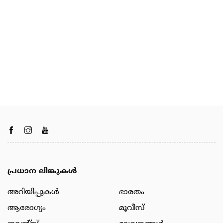
പ്രധാന ലിങ്കുകൾ
അറിയിപ്പുകള്‍
ഭാരതം
ആരോഗ്യം
മൂവീസ്