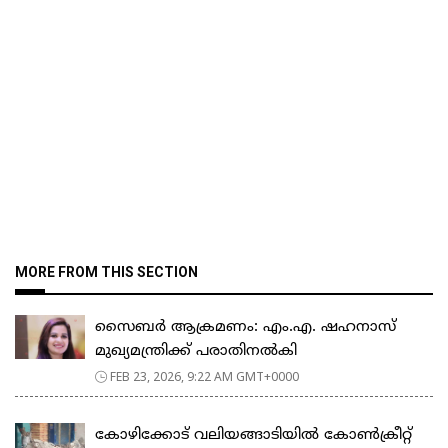
MORE FROM THIS SECTION
സൈബർ ആക്രമണം: എം.എ. ഷഹനാസ്
മുഖ്യമന്ത്രിക്ക് പരാതിനൽകി
FEB 23, 2026, 9:22 AM GMT+0000
കോഴിക്കോട് വലിയങ്ങാടിയിൽ കോൺക്രീറ്റ്