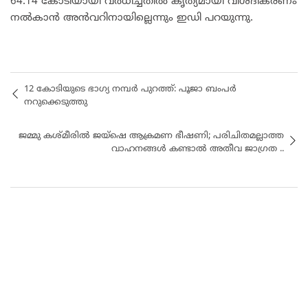
64.14 കോടിയായി വർധിച്ചതിൽ കൃത്യമായി വിശദീകരണം
നൽകാൻ അൻവറിനായില്ലെന്നും ഇഡി പറയുന്നു.
12 കോടിയുടെ ഭാ​ഗ്യ നമ്പർ പുറത്ത്: പൂജാ ബംപർ
നറുക്കെടുത്തു
ജമ്മു കശ്മീരിൽ ജയ്ഷെ ആക്രമണ ഭീഷണി; പരിചിതമല്ലാത്ത
വാഹനങ്ങൾ കണ്ടാൽ അതീവ ജാഗ്രത ..