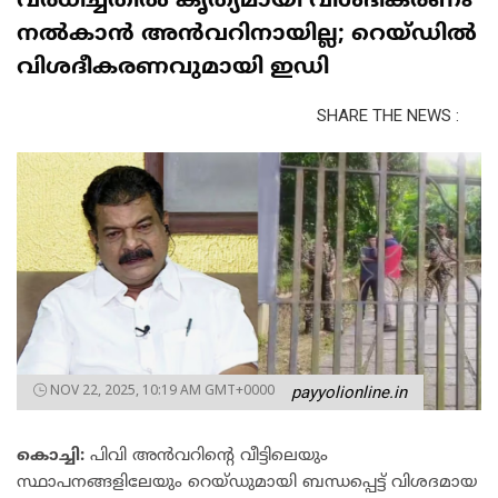
വർധിച്ചതിൽ കൃത്യമായി വിശദീകരണം
നൽകാൻ അൻവറിനായില്ല; റെയ്ഡിൽ
വിശദീകരണവുമായി ഇഡി
SHARE THE NEWS :
NOV 22, 2025, 10:19 AM GMT+0000
payyolionline.in
കൊച്ചി:
പിവി അൻവറിന്‍റെ വീട്ടിലെയും
സ്ഥാപനങ്ങളിലേയും റെയ്ഡുമായി ബന്ധപ്പെട്ട് വിശദമായ