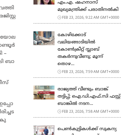
എം.എ. ഷഹനാസ്
വ​ത്തി​
മുഖ്യമന്ത്രിക്ക് പരാതിനൽകി
​സ്റ്റ​
FEB 23, 2026, 9:22 AM GMT+0000
കോഴിക്കോട്
​യോ​ല​
വലിയങ്ങാടിയിൽ
​ണ്ടൂ​ർ
കോൺക്രീറ്റ് സ്ലാബ്
ി –
തകർന്നുവീണു; മൂന്ന്
ലി ബാ​
തൊഴ...
FEB 23, 2026, 7:59 AM GMT+0000
ീ​സ്
രാജ്യത്ത് വീണ്ടും ബാങ്ക്
തട്ടിപ്പ്; ഐ.ഡി.എഫ്.സി ഫസ്റ്റ്
​പ്പോ​
ബാങ്കിൽ നടന...
FEB 23, 2026, 7:58 AM GMT+0000
​ച്ച​ട​
കു​
പെ​ൺ​കു​ട്ടി​ക​ൾ​ക്ക് സു​ക​ന്യ