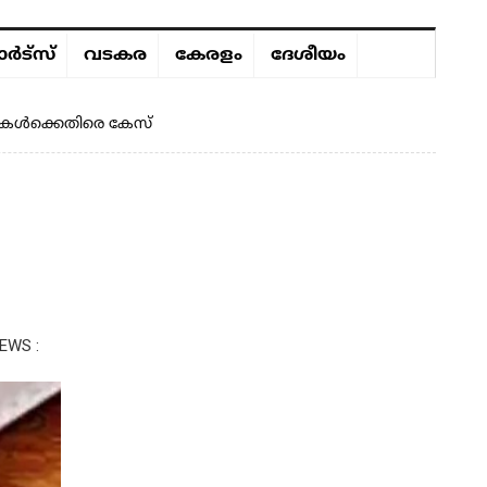
ർട്സ്
വടകര
കേരളം
ദേശീയം
ാളികൾക്കെതിരെ കേസ്
EWS :