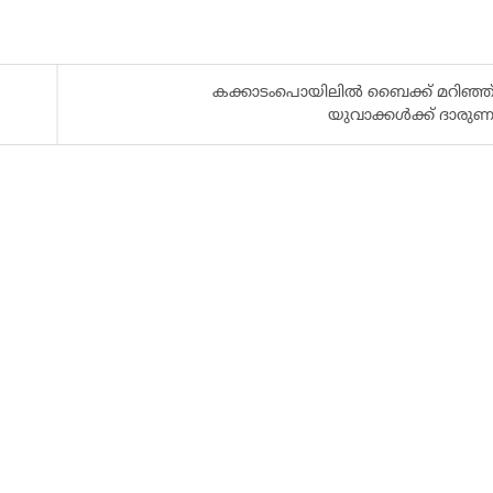
കക്കാടംപൊയിലിൽ ബൈക്ക് മറിഞ്ഞ് 
യുവാക്കൾക്ക് ദാരുണാന