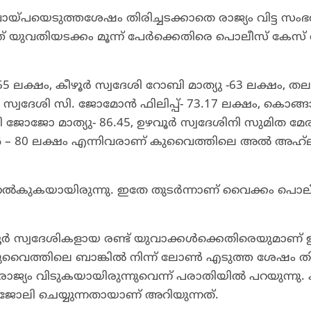
യ്പ​യെ​ടു​ത്ത​ശേ​ഷം തി​രി​ച്ച​ട​ക്കാ​തെ രാ​ജ്യം വി​ട്ട സം​ഭ​
ു​വ​തി​യ​ട​ക്കം മൂ​ന്ന് പേ​ർ​ക്കെ​തി​രെ പൊ​ലീ​സ്​ കേ​സ് ര​ജി
5 ല​ക്ഷം, കീ​ഴൂ​ർ സ്വ​ദേ​ശി റോ​ബി മാ​ത്യു -63 ല​ക്ഷം, ത​ല
​വൂ​ർ സ്വ​ദേ​ശി സി. ​ജോ​മോ​ൻ ഫി​ലി​പ്പ്- 73.17 ല​ക്ഷം, കൊ​ങ്ങാ
 ജോ​ജോ മാ​ത്യു- 86.45, ഉ​ഴ​വൂ​ർ സ്വ​ദേ​ശി​നി സു​മി​ത മേ​ര
ോ​ൻ – 80 ല​ക്ഷം എ​ന്നി​വ​രാ​ണ്​ കു​വൈ​ത്തി​ലെ അ​ൽ അ​ഹ്​​
ി ന​ൽ​കു​ക​യാ​യി​രു​ന്നു. ഇ​തേ തു​ട​ർ​ന്നാ​ണ്​ വൈ​ക്കം പൊ​ല
ൂ​ർ സ്വ​ദേ​ശി​ക​ളാ​യ ര​ണ്ട് യു​വാ​ക്ക​ൾ​ക്കെ​തി​രെ​യു​മാ​ണ് ഇ
 കു​വൈ​ത്തി​ലെ ബാ​ങ്കി​ൽ നി​ന്ന്​ ലോ​ൺ എ​ടു​ത്ത ശേ​ഷം തി​രി
്യം വി​ടു​ക​യാ​യി​രു​ന്നു​വെ​ന്ന് പ​രാ​തി​യി​ൽ പ​റ​യു​ന്നു. 
ൽ ജോ​ലി ചെ​യ്യു​ന്ന​താ​യാ​ണ്​ അ​റി​യു​ന്ന​ത്.