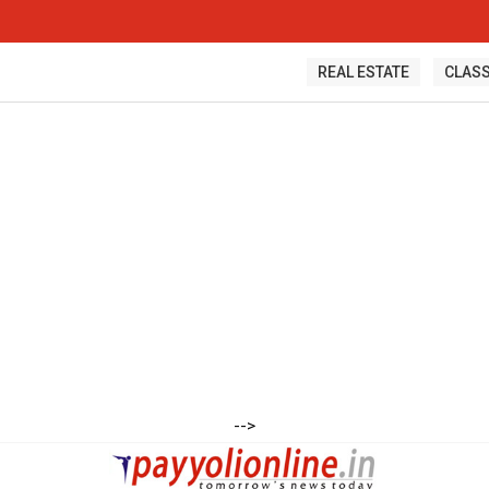
REAL ESTATE
CLASS
-->