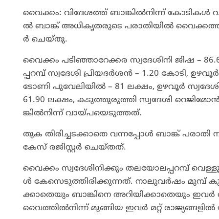
വൈ​ക്കം: വി​ദേ​ശ​ത്ത് ബാ​ങ്കി​ൽ​നി​ന്ന്​ കോ​ടി​ക​ൾ വാ​
ൽ ബാ​ങ്ക് അ​ധി​കൃ​ത​രു​ടെ പ​രാ​തി​യി​ൽ വൈ​ക്ക​ത്ത് യ
ർ ചെ​യ്തു.
വൈ​ക്കം പ​ടി​ഞ്ഞാ​റേ​ക്ക​ര സ്വ​ദേ​ശി​നി ജി​ഷ – 86.6
പ്പ​റ​മ്പ്​ സ്വ​ദേ​ശി പ്രി​യ​ദ​ർ​ശ​ൻ – 1.20 കോ​ടി, ഉ​ഴ
ടോ​ണി പു​വേ​ലി​യി​ൽ – 81 ല​ക്ഷം, ഉ​ഴ​വൂ​ർ സ്വ​ദേ​ശി
61.90 ല​ക്ഷം, ക​ടു​ത്തു​രു​ത്തി സ്വ​ദേ​ശി റെ​ജി​മ
ങ്കി​ൽ​നി​ന്ന്​ വാ​യ്പ​യെ​ടു​ത്ത​ത്.
തു​ക തി​രി​ച്ച​ട​ക്കാ​തെ വ​ന്ന​പ്പോ​ൾ ബാ​ങ്ക്​ പ​രാ​ത
കേ​സ് ര​ജി​സ്റ്റ​ർ ചെ​യ്ത​ത്.
വൈ​ക്കം സ്വ​ദേ​ശി​നി​ക്കും ത​ല​യോ​ല​പ്പ​റ​മ്പ് വെ​ള്ള
ൾ കേ​സെ​ടു​ത്തി​രി​ക്കു​ന്ന​ത്. നാ​ലു​വ​ർ​ഷം മു​മ്പ്
ക്കാ​തെ​യും ബാ​ങ്കി​നെ അ​റി​യി​ക്കാ​തെ​യും ഇ​വ​ർ രാ​ജ
വൈ​ത്തി​ൽ​നി​ന്ന്​ മു​ങ്ങി​യ ഇ​വ​ർ മ​റ്റ് രാ​ജ്യ​ങ്ങ​ളി​