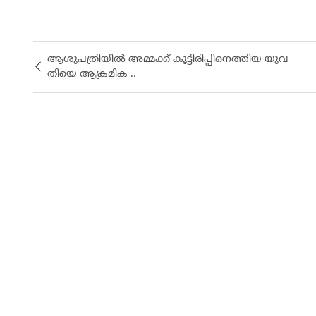
ആ​ശു​പ​ത്രി​യി​ല്‍ അ​മ്മ​ക്ക് കൂ​ട്ടി​രി​പ്പി​നെ​ത്തി​യ യു​വ​
തി​യെ ആ​ക്ര​മി​ക ..