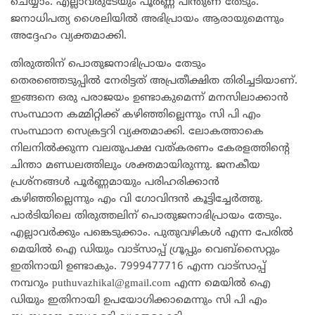
ചെയ്യാം. എല്ലാവരുടേയും പൂർണ്ണ പിന്തുണ തേടും.
ജനാധിപത്യ ശൈലിയിൽ അഭിപ്രായം ആരായുമെന്നും
അദ്ദേഹം വ്യക്തമാക്കി.
തിരുത്തിന് പൊതുജനാഭിപ്രായം തേടും
തെരഞ്ഞെടുപ്പിൽ നേരിട്ടത് അപ്രതീക്ഷിത തിരിച്ചടിയാണ്.
ഇങ്ങനെ ഒരു പരാജയം ഉണ്ടാകുമെന്ന് മനസിലാക്കാൻ
സംസ്ഥാന കമ്മിറ്റിക്ക് കഴിഞ്ഞില്ലെന്നും സി പി എം
സംസ്ഥാന സെക്രട്ടറി വ്യക്തമാക്കി. ലോകത്താകെ
നിലനിൽക്കുന്ന വലതുപക്ഷ വത്കരണം കേരളത്തിന്റെ
ചിന്താ മണ്ഡലത്തിലും ശക്തമായിരുന്നു. ജനകീയ
പ്രശ്നങ്ങൾ പൂർണ്ണമായും പരിഹരിക്കാൻ
കഴിഞ്ഞില്ലെന്നും എം വി ഗോവിന്ദൻ കൂട്ടിച്ചേർത്തു.
പാർടിയിലെ തിരുത്തലിന് പൊതുജനാഭിപ്രായം തേടും.
എല്ലാവർക്കും പങ്കെടുക്കാം. പുതുവഴികൾ എന്ന പേരിൽ
മെയിൽ ഐ ഡിയും വാട്സാപ്പ് ഗ്രൂപ്പും വെബ്സൈറ്റും
ഇതിനായി ഉണ്ടാകും. 7999477716 എന്ന വാട്സാപ്പ്
നമ്പറും
puthuvazhikal@gmail.com
എന്ന മെയിൽ ഐ
ഡിയും ഇതിനായി ഉപയോഗിക്കാമെന്നും സി പി എം