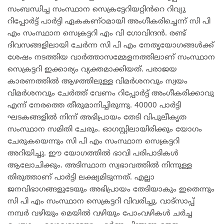
സംബന്ധിച്ച സംസ്ഥാന സെക്രട്ടേറിയറ്റിൻറെ റിവ്യു
റിപ്പോർട്ട് പാർട്ടി ഏകകണ്ഠമായി അംഗീകരിച്ചെന്ന് സി പി
എം സംസ്ഥാന സെക്രട്ടറി എം വി ഗോവിന്ദൻ. രണ്ട്
ദിവസങ്ങളിലായി ചേർന്ന സി പി എം നേതൃയോഗങ്ങൾക്ക്
ശേഷം നടത്തിയ വാർത്താസമ്മേളനത്തിലാണ് സംസ്ഥാന
സെക്രട്ടറി ഇക്കാര്യം വ്യക്തമാക്കിയത്. പരാജയ
കാരണത്തിൽ ആഴത്തിലുള്ള വിമർശനവും സ്വയം
വിമർശനവും ചേർത്ത് വേണം റിപ്പോർട്ട് അംഗീകരിക്കാവു
എന്ന് നേരത്തെ തീരുമാനിച്ചിരുന്നു. 40000 പാർട്ടി
ഘടകങ്ങളിൽ നിന്ന് അഭിപ്രായം തേടി വിപുല‌ീകൃത
സംസ്ഥാന സമിതി ചേരും. ഓഗസ്റ്റിലായിരിക്കും യോഗം
ചേരുകയെന്നും സി പി എം സംസ്ഥാന സെക്രട്ടറി
അറിയിച്ചു. ഈ യോഗത്തിൽ ഭാവി പരിപാടികൾ
ആലോചിക്കും. അടിസ്ഥാന സ്വഭാവത്തിൽ നിന്നുള്ള
തിരുത്താണ് പാർട്ടി ലക്ഷ്യമിടുന്നത്. എല്ലാ
ജനവിഭാഗങ്ങളുടേയും അഭിപ്രായം തേടിയാകും ഇതെന്നും
സി പി എം സംസ്ഥാന സെക്രട്ടറി വിവരിച്ചു. വാട്സാപ്പ്
നമ്പർ വഴിയും മെയിൽ വഴിയും പോംവഴികൾ ചർച്ച