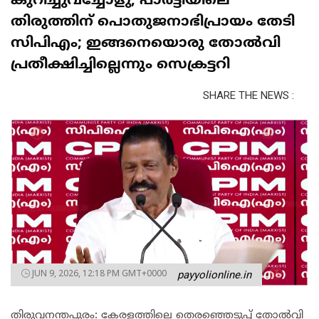
കുറിച്ചുവച്ചോളു, പാർട്ടിയിലെ
തിരുത്തിന് പൊതുജനാഭിപ്രായം തേടി
സിപിഎം; ഇങ്ങനെയൊരു തോൽവി
പ്രതീക്ഷിച്ചില്ലെന്നും സെക്രട്ടറി
SHARE THE NEWS :
JUN 9, 2026, 12:18 PM GMT+0000
payyolionline.in
തിരുവനന്തപുരം: കേരളത്തിലെ തെരഞ്ഞെടുപ്പ് തോൽവി