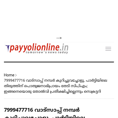
-->
Toggl
navig
Home
7999477716 വാട്സാപ്പ് നമ്പർ കുറിച്ചുവച്ചോളു, പാർട്ടിയിലെ
തിരുത്തിന് പൊതുജനാഭിപ്രായം തേടി സിപിഎം;
ഇങ്ങനെയൊരു തോൽവി പ്രതീക്ഷിച്ചില്ലെന്നും സെക്രട്ടറി
7999477716 വാട്സാപ്പ് നമ്പർ