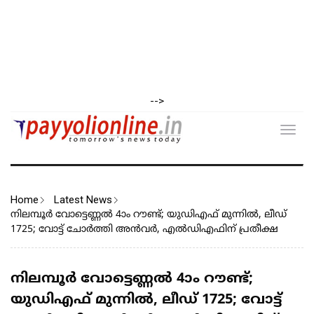
-->
Toggl
navig
Home
Latest News
നിലമ്പൂർ വോട്ടെണ്ണൽ 4ാം റൗണ്ട്; യുഡിഎഫ് മുന്നിൽ, ലീഡ്
1725; വോട്ട് ചോർത്തി അൻവർ, എൽഡിഎഫിന് പ്രതീക്ഷ
നിലമ്പൂർ വോട്ടെണ്ണൽ 4ാം റൗണ്ട്;
യുഡിഎഫ് മുന്നിൽ, ലീഡ് 1725; വോട്ട്