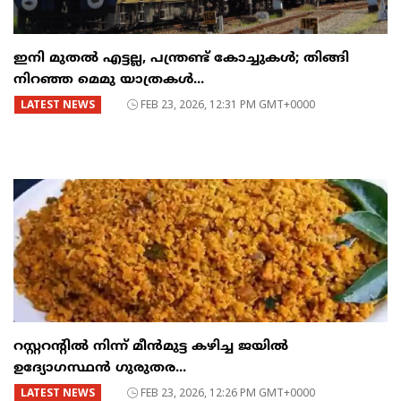
ഇനി മുതൽ എട്ടല്ല, പന്ത്രണ്ട് കോച്ചുകള്‍; തിങ്ങി
നിറഞ്ഞ മെമു യാത്രകൾ...
LATEST NEWS
FEB 23, 2026, 12:31 PM GMT+0000
റസ്റ്ററന്റില്‍ നിന്ന് മീന്‍മുട്ട കഴിച്ച ജയില്‍
ഉദ്യോഗസ്ഥന്‍ ഗുരുതര...
LATEST NEWS
FEB 23, 2026, 12:26 PM GMT+0000