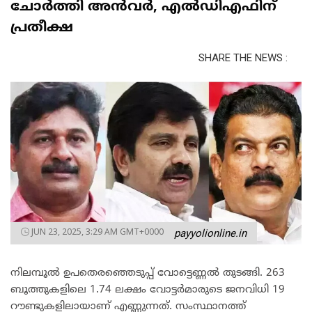
ചോർത്തി അൻവർ, എൽഡിഎഫിന്
പ്രതീക്ഷ
SHARE THE NEWS :
JUN 23, 2025, 3:29 AM GMT+0000
payyolionline.in
നിലമ്പൂൽ ഉപതെരഞ്ഞെടുപ്പ് വോട്ടെണ്ണൽ തുടങ്ങി. 263
ബൂത്തുകളിലെ 1.74 ലക്ഷം വോട്ടർമാരുടെ ജനവിധി 19
റൗണ്ടുകളിലായാണ് എണ്ണുന്നത്. സംസ്ഥാനത്ത്