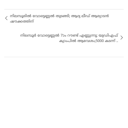
നിലമ്പൂരിൽ വോട്ടെണ്ണൽ തുടങ്ങി; ആദ്യ ലീഡ് ആര്യാടൻ
ഷൗക്കത്തിന്
നിലമ്പൂർ വോട്ടെണ്ണൽ 7ാം റൗണ്ട് എണ്ണുന്നു; യുഡിഎഫ്
ക്യാംപിൽ ആവേശം;5000 കടന്ന് ..