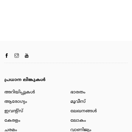
പ്രധാന ലിങ്കുകൾ
അറിയിപ്പുകള്‍
ഭാരതം
ആരോഗ്യം
മൂവീസ്
ഇവന്റ്സ്
ലേഖനങ്ങള്‍
കേരളം
ലോകം
ചരമം
വാണിജ്യം