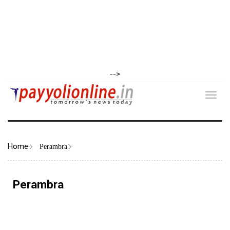
-->
Toggl
navig
Home
Perambra
Perambra