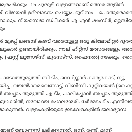
 ആരംഭിക്കും. 15 ചുരുളി വള്ളങ്ങളാണ് മത്സരങ്ങളിൽ
ണറായി വിജയൻ ഉദ്ഘാടനം ചെയ്യും. ടൂറിസം – പൊതുമരാമത
യക്ഷനാകും. നിയമസഭാ സ്പീക്കർ എ എൻ ഷംസീർ, മ്യൂസി
കും
 മുഴപ്പിലങ്ങാട് കടവ് വരെയുള്ള ഒരു കിലോമീറ്റർ ദൂര
ലുകാർ ഉണ്ടായിരിക്കും. നാല് ഹീറ്റ്സ് മത്സരങ്ങളും 
 (ഫസ്റ്റ് ലൂസേഴ്സ്, ലൂസേഴ്സ്, ഫൈനൽ) നടക്കും. വൈക
ത്തുരുത്തി ബി ടീം, റെഡ്സ്റ്റാർ കാര്യകോട്, ന്യൂ
യിച്ച, വയൽക്കരവെങ്ങാട്ട്, വിബിസി കുറ്റിവയൽ (ഫൈറ്റ
ോൻ അച്ചാം തുരുത്തി എ ടീം, പാലിച്ചോൻ അച്ചാം തുരുത്ത
 മുഴക്കീൽ, നവോദയ മംഗലശേരി, ധർമ്മടം ടീം എന്നി
ുണ്ടാകുന്നത്. വള്ളംകളിയുടെ ഇടവേളകളിൽ ജലാഭ്യാസ
ാണ് ബോണസ് ലഭിക്കുന്നത്. ഒന്ന്, രണ്ട്, മൂന്ന്