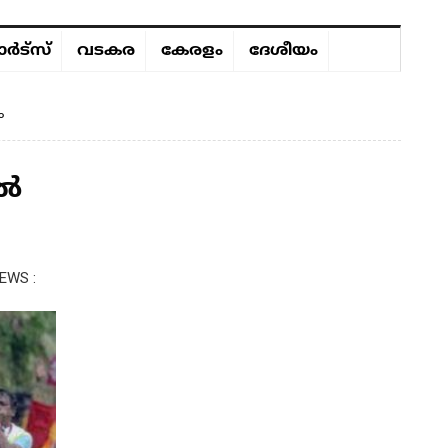
ർട്സ്
വടകര
കേരളം
ദേശീയം
ം
എൽ
EWS :