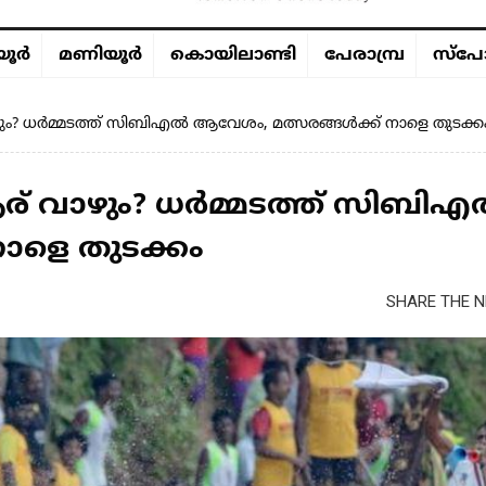
ൂര്‍
മണിയൂര്‍
കൊയിലാണ്ടി
പേരാമ്പ്ര
സ്പോ
ം? ധര്‍മ്മടത്ത് സിബിഎൽ ആവേശം, മത്സരങ്ങൾക്ക് നാളെ തുടക്ക
 വാഴും? ധര്‍മ്മടത്ത് സിബി
ാളെ തുടക്കം
SHARE THE N