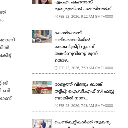
എം.എ. ഷഹനാസ്
മുഖ്യമന്ത്രിക്ക് പരാതിനൽകി
്ത്
FEB 23, 2026, 9:22 AM GMT+0000
യം
കോഴിക്കോട്
ത്താണ്
വലിയങ്ങാടിയിൽ
കോൺക്രീറ്റ് സ്ലാബ്
അതിൽ
തകർന്നുവീണു; മൂന്ന്
ിട്ട്
തൊഴ...
FEB 23, 2026, 7:59 AM GMT+0000
ിങ്
രാജ്യത്ത് വീണ്ടും ബാങ്ക്
ി ബി
തട്ടിപ്പ്; ഐ.ഡി.എഫ്.സി ഫസ്റ്റ്
വയാണ്
ബാങ്കിൽ നടന...
FEB 23, 2026, 7:58 AM GMT+0000
പെ​ൺ​കു​ട്ടി​ക​ൾ​ക്ക് സു​ക​ന്യ