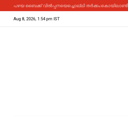
പഴയ ബൈക്ക് വിൽപ്പനയെച്ചൊല്ലി തർക്കം:കൊയിലാണ്ടിയിൽ
Aug 8, 2026, 1:54 pm IST