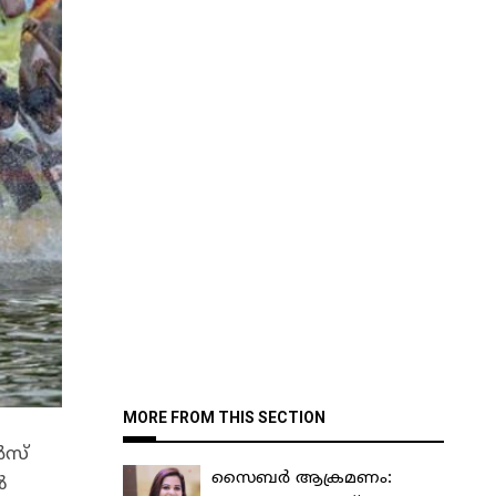
MORE FROM THIS SECTION
ൻസ്
സൈബർ ആക്രമണം:
ൽ