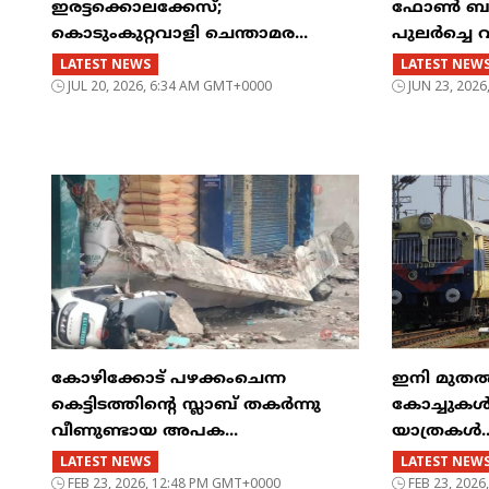
ഇരട്ടക്കൊലക്കേസ്;
ഫോൺ ബസിന
കൊടുംകുറ്റവാളി ചെന്താമര...
പുലർച്ചെ 
LATEST NEWS
LATEST NEW
JUL 20, 2026, 6:34 AM GMT+0000
JUN 23, 202
കോഴിക്കോട് പഴക്കംചെന്ന
ഇനി മുതൽ എട
കെട്ടിടത്തിന്റെ സ്ലാബ് തകർന്നു
കോച്ചുകള്
വീണുണ്ടായ അപക...
യാത്രകൾ..
LATEST NEWS
LATEST NEW
FEB 23, 2026, 12:48 PM GMT+0000
FEB 23, 202