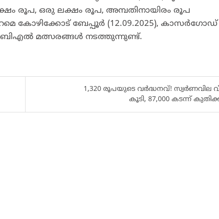
ക്ഷം രൂപ, ഒരു ലക്ഷം രൂപ, അമ്പതിനായിരം രൂപ
പുറമെ കോഴിക്കോട് ബേപ്പൂർ (12.09.2025), കാസർഗോഡ്
സിബിഎൽ മത്സരങ്ങൾ നടത്തുന്നുണ്ട്.
1,320 രൂപയുടെ വർദ്ധനവ്! സ്വർണവില വീ
കൂടി, 87,000 കടന്ന് കുതിക്ക