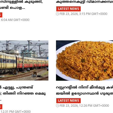
ുള്ളിൽ കുടുങ്ങി,
കുത്തനെകൂട്ടി വിമാനക്കമ
വണ്ടി പൊള...
LATEST NEWS
FEB 23, 2026, 3:15 PM GMT+0000
S
6, 6:04 AM GMT+0000
്ടല്ല, പന്ത്രണ്ട്
റസ്റ്ററന്റില്‍ നിന്ന് മീന്‍മുട്ട കഴ
‍; തിങ്ങി നിറഞ്ഞ മെമു
ജയില്‍ ഉദ്യോഗസ്ഥന്‍ ഗുരുത
.
LATEST NEWS
FEB 23, 2026, 12:26 PM GMT+0000
S
6, 12:31 PM GMT+0000