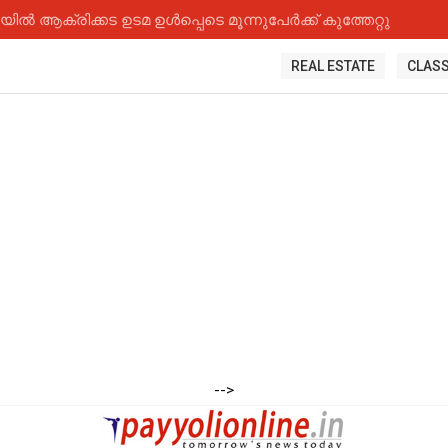
 ആക്രിക്കട ഉടമ ഉൾപ്പെടെ മൂന്നുപേർക്ക് കുത്തേറ്റു
REAL ESTATE
CLASS
-->