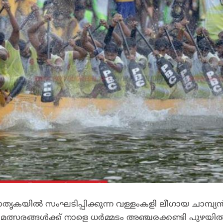
ൃകയിൽ സംഘടിപ്പിക്കുന്ന വള്ളംകളി ലീഗായ ചാമ്പ്യ
മത്സരങ്ങൾക്ക് നാളെ ധർമ്മടം അഞ്ചരക്കണ്ടി പുഴയി