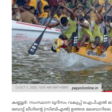
OCT 1, 2025, 10:01 AM GMT+0000
payyolionline.in
കണ്ണൂർ: സംസ്ഥാന ടൂറിസം വകുപ്പ് ഐപിഎൽ മാത
ബോട്ട് ലീഗിന്റെ (സിബിഎൽ) ഉത്തര മലബാറിലെ 