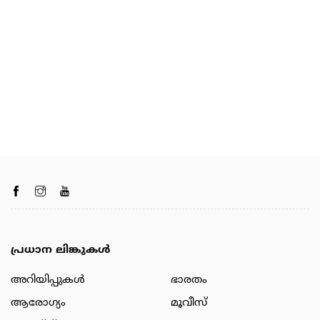
പ്രധാന ലിങ്കുകൾ
അറിയിപ്പുകള്‍
ഭാരതം
ആരോഗ്യം
മൂവീസ്