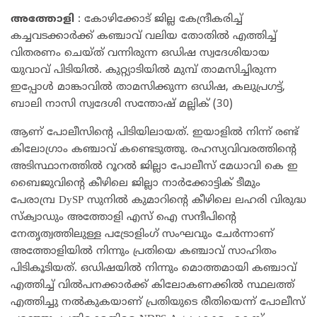
അത്തോളി
: കോഴിക്കോട് ജില്ല കേന്ദ്രീകരിച്ച്
കച്ചവടക്കാർക്ക് കഞ്ചാവ് വലിയ തോതിൽ എത്തിച്ച്
വിതരണം ചെയ്ത് വന്നിരുന്ന ഒഡിഷ സ്വദേശിയായ
യുവാവ് പിടിയിൽ. കുറ്റ്യാടിയിൽ മുമ്പ് താമസിച്ചിരുന്ന
ഇപ്പോൾ മാങ്കാവിൽ താമസിക്കുന്ന ഒഡിഷ, കലുപ്രഗട്ട്,
ബാലി നാസി സ്വദേശി സന്തോഷ് മല്ലിക് (30)
ആണ് പോലീസിൻ്റെ പിടിയിലായത്. ഇയാളിൽ നിന്ന് രണ്ട്
കിലോഗ്രാം കഞ്ചാവ് കണ്ടെടുത്തു. രഹസ്യവിവരത്തിൻ്റെ
അടിസ്ഥാനത്തിൽ റൂറൽ ജില്ലാ പോലീസ് മേധാവി കെ ഇ
ബൈജുവിൻ്റെ കീഴിലെ ജില്ലാ നാർക്കോട്ടിക് ടീമും
പേരാമ്പ്ര DySP സുനിൽ കുമാറിൻ്റെ കീഴിലെ ലഹരി വിരുദ്ധ
സ്ക്വാഡും അത്തോളി എസ് ഐ സന്ദീപിൻ്റെ
നേതൃത്വത്തിലുള്ള പട്രോളിംഗ് സംഘവും ചേർന്നാണ്
അത്തോളിയിൽ നിന്നും പ്രതിയെ കഞ്ചാവ് സാഹിതം
പിടികൂടിയത്. ഒഡിഷയിൽ നിന്നും മൊത്തമായി കഞ്ചാവ്
എത്തിച്ച് വിൽപനക്കാർക്ക് കിലോകണക്കിൽ സ്ഥലത്ത്
എത്തിച്ചു നൽകുകയാണ് പ്രതിയുടെ രീതിയെന്ന് പോലീസ്