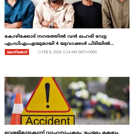
കോഴിക്കോട് നഗരത്തിൽ വൻ ലഹരി വേട്ട;
എംഡിഎംഎയുമായി 4 യുവാക്കൾ പിടിയിൽ...
കോഴിക്കോട്
FEB 8, 2026, 5:24 AM GMT+0000
വെള്ളിമാടുകുന്ന് വാഹനാപകടം; ഉപ്പയും മകളും