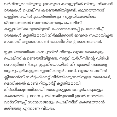
വർഗീസുമായിരുന്നു. ഇവരുടെ കമ്പ്യൂട്ടറിൽ നിന്നും നിരവധി
രേഖകൾ പൊലീസ് കണ്ടെത്തിയിട്ടുണ്ട്. കുന്നത്തുനാട്
പള്ളിക്കരയിൽ പ്രവർത്തിക്കുന്ന സ്റ്റുഡിയോയിലെ
ജീവനക്കാരൻ സനോജിനെയും പൊലീസ്
കസ്റ്റഡിയിലെടുത്തിട്ടുണ്ട്. ഫോട്ടോഷോപ്പ് ഉപയോഗിച്ച്
രേഖകൾ കൃത്രിമമായി നിർമ്മിക്കാൻ ഇവരെ സഹായിച്ചത്
സനോജ് ആണെന്നാണ് പൊലീസിന്റെ കണ്ടെത്തൽ.
സ്റ്റുഡിയോയിലെ കമ്പ്യൂട്ടറിൽ നിന്നും വ്യാജ രേഖകളും
പൊലീസ് കണ്ടെത്തിയിട്ടുണ്ട്. സണ്ണി വർഗീസിന്റെ ഡിടിപി
സെന്ററിൽ നിന്നും സ്റ്റുഡിയോയിൽ നിന്നുമായി സ്വകാര്യ
ആശുപത്രികളുടെ ബ്ലാങ്ക് ലെറ്റർ പാഡ്, വ്യാജ പൊലീസ്
ക്ലിയറൻസ് സർട്ടിഫിക്കറ്റ് നിർമ്മിക്കുന്നതിനുള്ള രേഖകൾ,
മെഡിക്കൽ ലാബ് റിപ്പോർട്ട് കൃത്രിമമായി
നിർമ്മിക്കുന്നതിനായി ലാബുകളുടെ ലെറ്റർപാടുകളും
കണ്ടെത്തി. പ്രധാന പ്രതി നജീമുമായി ഇവർ നടത്തിയ
വാട്‌സ്ആപ്പ് സന്ദേശങ്ങളും പൊലീസിന് കണ്ടെത്താൻ
കഴിഞ്ഞു എന്നാണ് വിവരം.