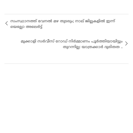
സംസ്ഥാനത്ത് വേനൽ മഴ തുടരും; നാല് ജില്ലകളിൽ ഇന്ന്
യെല്ലോ അലേർട്ട്
മുക്കാളി സർവീസ് റോഡ് നിർമ്മാണം പൂർത്തിയായിട്ടും
തുറന്നില്ല: യാത്രക്കാർ ദുരിതത ..