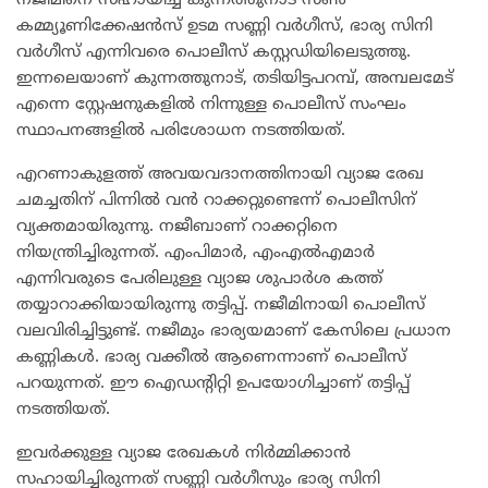
നജീമിനെ സഹായിച്ച കുന്നത്തുനാട് സൺ
കമ്മ്യൂണിക്കേഷൻസ് ഉടമ സണ്ണി വർഗീസ്, ഭാര്യ സിനി
വർഗീസ് എന്നിവരെ പൊലീസ് കസ്റ്റഡിയിലെടുത്തു.
ഇന്നലെയാണ് കുന്നത്തുനാട്, തടിയിട്ടപറമ്പ്, അമ്പലമേട്
എന്നെ സ്റ്റേഷനുകളിൽ നിന്നുള്ള പൊലീസ് സംഘം
സ്ഥാപനങ്ങളിൽ പരിശോധന നടത്തിയത്.
എറണാകുളത്ത് അവയവദാനത്തിനായി വ്യാജ രേഖ
ചമച്ചതിന് പിന്നിൽ വൻ റാക്കറ്റുണ്ടെന്ന് പൊലീസിന്
വ്യക്തമായിരുന്നു. നജീബാണ് റാക്കറ്റിനെ
നിയന്ത്രിച്ചിരുന്നത്. എംപിമാർ, എംഎൽഎമാർ
എന്നിവരുടെ പേരിലുള്ള വ്യാജ ശുപാർശ കത്ത്
തയ്യാറാക്കിയായിരുന്നു തട്ടിപ്പ്. നജീമിനായി പൊലീസ്
വലവിരിച്ചിട്ടുണ്ട്. നജീമും ഭാര്യയമാണ് കേസിലെ പ്രധാന
കണ്ണികൾ. ഭാര്യ വക്കീൽ ആണെന്നാണ് പൊലീസ്
പറയുന്നത്. ഈ ഐഡന്റിറ്റി ഉപയോഗിച്ചാണ് തട്ടിപ്പ്
നടത്തിയത്.
ഇവർക്കുള്ള വ്യാജ രേഖകൾ നിർമ്മിക്കാൻ
സഹായിച്ചിരുന്നത് സണ്ണി വർഗീസും ഭാര്യ സിനി