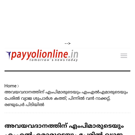
-->
Toggl
navig
Home
അവയവദാനത്തിന് എംപിമാരുടെയും എംഎൽഎമാരുടെയും
പേരിൽ വ്യാജ ശുപാർശ കത്ത്; പിന്നിൽ വൻ റാക്കറ്റ്,
രണ്ടുപേ‍‍ർ പിടിയിൽ
അവയവദാനത്തിന് എംപിമാരുടെയും