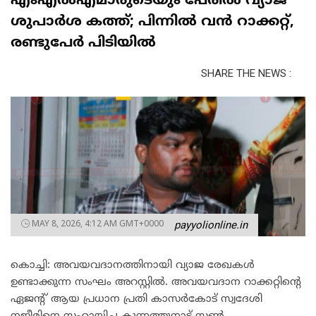
എംഎൽഎമാരുടെയും പേരിൽ വ്യാജ
ശുപാർശ കത്ത്; പിന്നിൽ വൻ റാക്കറ്റ്,
രണ്ടുപേ‍‍ർ പിടിയിൽ
SHARE THE NEWS :
MAY 8, 2026, 4:12 AM GMT+0000
payyolionline.in
കൊച്ചി: അവയവദാനത്തിനായി വ്യാജ രേഖകൾ
ഉണ്ടാക്കുന്ന സംഘം അറസ്റ്റിൽ. അവയവദാന റാക്കറ്റിന്റെ
ഏജന്റ് ആയ പ്രധാന പ്രതി കാസർകോട് സ്വദേശി