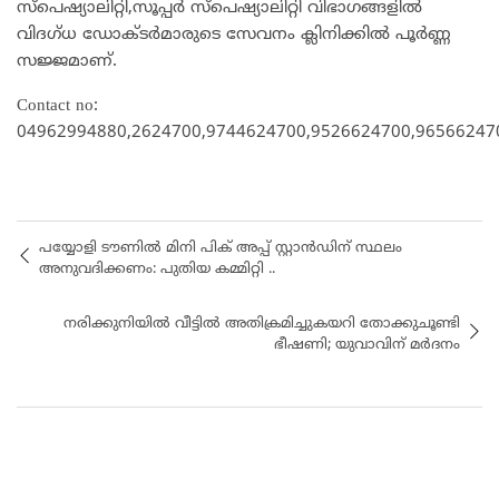
സ്പെഷ്യാലിറ്റി,സൂപ്പർ സ്പെഷ്യാലിറ്റി വിഭാഗങ്ങളിൽ
വിദഗ്ധ ഡോക്ടർമാരുടെ സേവനം ക്ലിനിക്കിൽ പൂർണ്ണ
സജ്ജമാണ്.
Contact no:
04962994880,2624700,9744624700,9526624700,96566247
പയ്യോളി ടൗണിൽ മിനി പിക് അപ്പ് സ്റ്റാൻഡിന് സ്ഥലം
അനുവദിക്കണം: പുതിയ കമ്മിറ്റി ..
നരിക്കുനിയിൽ വീട്ടിൽ അതിക്രമിച്ചുകയറി തോക്കുചൂണ്ടി
ഭീഷണി; യുവാവിന് മർദനം