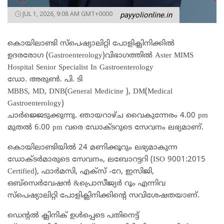
JUL 1, 2026, 9:08 AM GMT+0000
payyolionline.in
കൊയിലാണ്ടി സ്പെഷ്യാലിറ്റി പോളിക്ലിനിക്കിൽ
ഉദരരോഗ (Gastroenterology)വിഭാഗത്തിൽ Aster MIMS
Hospital Senior Specialist In Gastroenterology
ഡോ. അരുൺ. പി. ടി
MBBS, MD, DNB(General Medicine ), DM(Medical
Gastroenterology)
ചാർജ്ജെടുക്കുന്നു. ഞായറാഴ്ച വൈകുന്നേരം 4.00 pm
മുതൽ 6.00 pm വരെ ഡോക്ടറുടെ സേവനം ലഭ്യമാണ്.
കൊയിലാണ്ടിയിൽ 24 മണിക്കൂറും ലഭ്യമാകുന്ന
ഡോക്ടർമാരുടെ സേവനം, ലബോറട്ടറി (ISO 9001:2015
Certified), ഫാർമസി, എക്സ് -റേ, ഇസിജി,
ഒബ്സെർവേഷൻ &പ്രൊസീജ്യർ റൂം എന്നിവ
സ്‌പെഷ്യാലിറ്റി പോളിക്ലിനിക്കിന്റെ സവിശേഷതയാണ്.
ഡെന്റൽ ക്ലിനിക് ഉൾപ്പെടെ പതിനെട്ട്