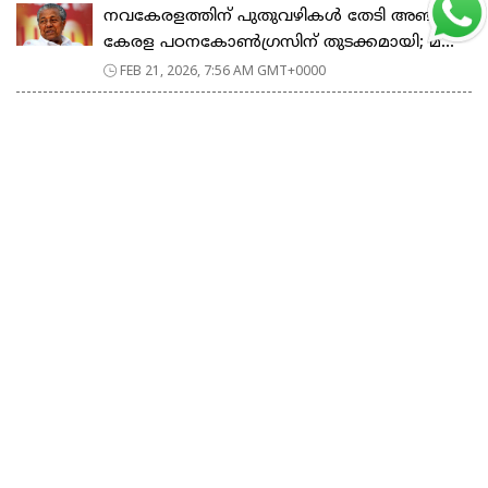
നവകേരളത്തിന് പുതുവഴികൾ തേടി അഞ്ചാം
കേരള പഠനകോൺഗ്രസിന് തുടക്കമായി; മ...
FEB 21, 2026, 7:56 AM GMT+0000