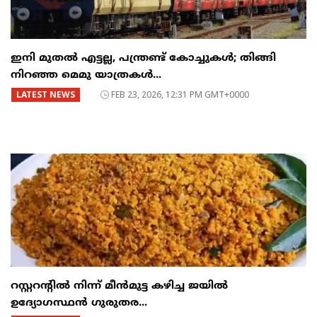
ഇനി മുതൽ എട്ടല്ല, പന്ത്രണ്ട് കോച്ചുകള്‍; തിങ്ങി
നിറഞ്ഞ മെമു യാത്രകൾ...
LATEST NEWS
FEB 23, 2026, 12:31 PM GMT+0000
റസ്റ്ററന്റില്‍ നിന്ന് മീന്‍മുട്ട കഴിച്ച ജയില്‍
ഉദ്യോഗസ്ഥന്‍ ഗുരുതര...