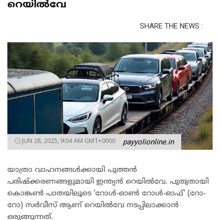
റെയിൽവേ
SHARE THE NEWS :
JUN 28, 2025, 9:04 AM GMT+0000
payyolionline.in
യാത്രാ വാഹനങ്ങൾക്കായി പുത്തൻ
പരിഷ്ക്കരണങ്ങളുമായി ഇന്ത്യൻ റെയിൽവേ. പുതുതായി
കൊങ്കൺ പാതയിലൂടെ ‘റോൾ-ഓൺ റോൾ-ഓഫ്’ (റോ-
റോ) സർവീസ് ആണ് റെയിൽവേ നടപ്പിലാക്കാൻ
ഒരുങ്ങുന്നത്.