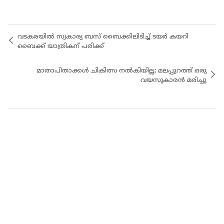
വടകരയിൽ സ്വകാര്യ ബസ് ബൈക്കിലിടിച്ച് ടയർ കയറി
ബൈക്ക് യാത്രികന് പരിക്ക്
മാതാപിതാക്കൾ ചികിത്സ നൽകിയില്ല; മലപ്പുറത്ത് ഒരു
വയസുകാരൻ മരിച്ചു