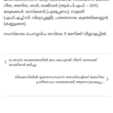
ഗീത, അനിത, ശശി, രാജീവൻ (ആർ.പി.എഫ്. – RPF).
മരുമക്കൾ: ഭാസ്കരൻ (പുതുപ്പണം), സുമതി
(എഫ്.എച്ച്.സി. വില്യാപ്പള്ളി), പരേതനായ കുഞ്ഞിക്കണ്ണൻ
(കണ്ണൂക്കര).
​സംസ്കാരം ചൊവ്വാഴ്ച രാവിലെ 9 മണിക്ക് വീട്ടുവളപ്പിൽ.
പേരാമ്പ്ര കൈതക്കലിൽ മരം കടപുഴകി വീണ്; ബൈക്ക്
യാത്രികൻ മരിച്ചു
തിക്കോടിയിൽ ഇതരസംസ്ഥാന തൊഴിലാളിക്ക് മലേറിയ;
പ്രതിരോധം ശക്തമാക്കി ആരോഗ്യവകുപ്പ ..