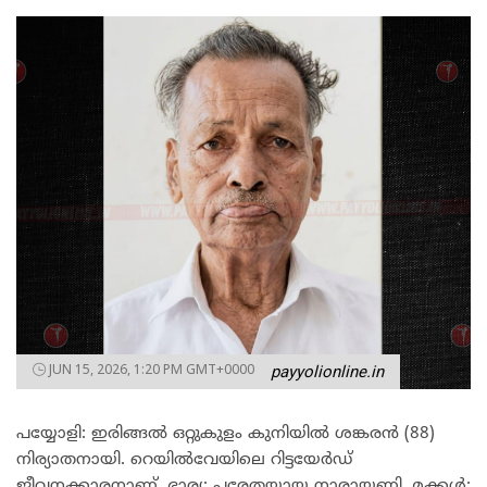
JUN 15, 2026, 1:20 PM GMT+0000
payyolionline.in
പയ്യോളി: ഇരിങ്ങൽ ഒറ്റുകുളം കുനിയിൽ ശങ്കരൻ (88)
നിര്യാതനായി. റെയിൽവേയിലെ റിട്ടയേർഡ്
ജീവനക്കാരനാണ്. ഭാര്യ: പരേതയായ നാരായണി. മക്കൾ: