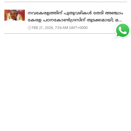
നവകേരളത്തിന് പുതുവഴികൾ തേടി അഞ്ചാം
കേരള പഠനകോൺഗ്രസിന് തുടക്കമായി; മ...
FEB 21, 2026, 7:56 AM GMT+0000