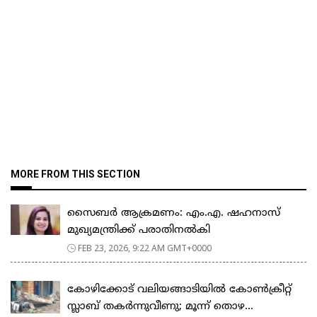
MORE FROM THIS SECTION
സൈബർ ആക്രമണം: എം.എ. ഷഹനാസ്
മുഖ്യമന്ത്രിക്ക് പരാതിനൽകി
FEB 23, 2026, 9:22 AM GMT+0000
കോഴിക്കോട് വലിയങ്ങാടിയിൽ കോൺക്രീറ്റ്
സ്ലാബ് തകർന്നുവീണു; മൂന്ന് തൊഴ...