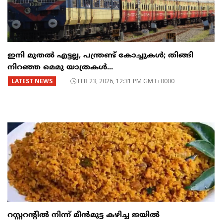
ഇനി മുതൽ എട്ടല്ല, പന്ത്രണ്ട് കോച്ചുകള്‍; തിങ്ങി
നിറഞ്ഞ മെമു യാത്രകൾ...
LATEST NEWS
FEB 23, 2026, 12:31 PM GMT+0000
റസ്റ്ററന്റില്‍ നിന്ന് മീന്‍മുട്ട കഴിച്ച ജയില്‍