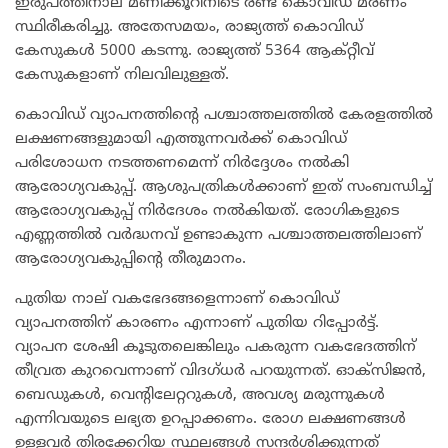
ഇരുപത്തിനാല് മണിക്കൂറിനിടെ രണ്ട് കൊവിഡ് മരണം
സ്ഥിരീകരിച്ചു. അതേസമയം, രാജ്യത്ത് കൊവിഡ്
കേസുകള്‍ 5000 കടന്നു. രാജ്യത്ത് 5364 ആക്റ്റീവ്
കേസുകളാണ് നിലവിലുള്ളത്.
കൊവിഡ് വ്യാപനത്തിന്റെ പശ്ചാത്തലത്തിൽ കേരളത്തിൽ
ലക്ഷണങ്ങളുമായി എത്തുന്നവർക്ക് കൊവിഡ്
പരിശോധന നടത്തണമെന്ന് നിർദ്ദേശം നൽകി
ആരോഗ്യവകുപ്പ്. ആശുപത്രികൾക്കാണ് ഇത് സംബന്ധിച്ച്
ആരോഗ്യവകുപ്പ് നിർദേശം നൽകിയത്. രോഗികളുടെ
എണ്ണത്തിൽ വർദ്ധനവ് ഉണ്ടാകുന്ന പശ്ചാത്തലത്തിലാണ്
ആരോഗ്യവകുപ്പിന്റെ തീരുമാനം.
പുതിയ നാല് വകഭേദങ്ങളെന്നാണ് കൊവിഡ്
വ്യാപനത്തിന് കാരണം എന്നാണ് പുതിയ റിപ്പോർട്ട്.
വ്യാപന ശേഷി കൂടുതലെങ്കിലും പകരുന്ന വകഭേദത്തിന്
തീവ്രത കുറവെന്നാണ് വിദഗ്ധർ പറയുന്നത്. ഓക്സിജൻ,
ബെഡുകൾ, വെന്റിലേറ്ററുകൾ, അവശ്യ മരുന്നുകൾ
എന്നിവയുടെ ലഭ്യത ഉറപ്പാക്കണം. രോഗ ലക്ഷണങ്ങൾ
ഉള്ളവർ തിരക്കേറിയ സ്ഥലങ്ങൾ സന്ദർശിക്കുന്നത്