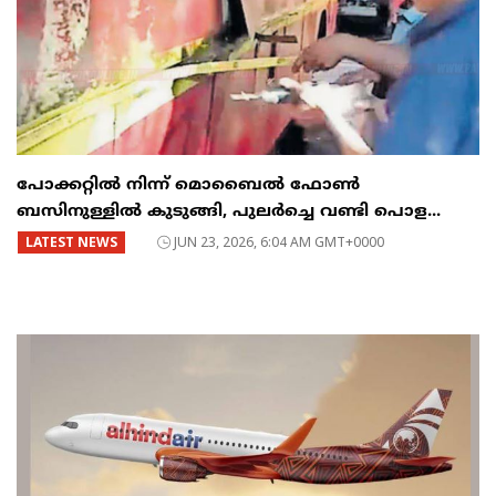
പോക്കറ്റിൽ നിന്ന് മൊബൈൽ ഫോൺ
ബസിനുള്ളിൽ കുടുങ്ങി, പുലർച്ചെ വണ്ടി പൊള...
LATEST NEWS
JUN 23, 2026, 6:04 AM GMT+0000