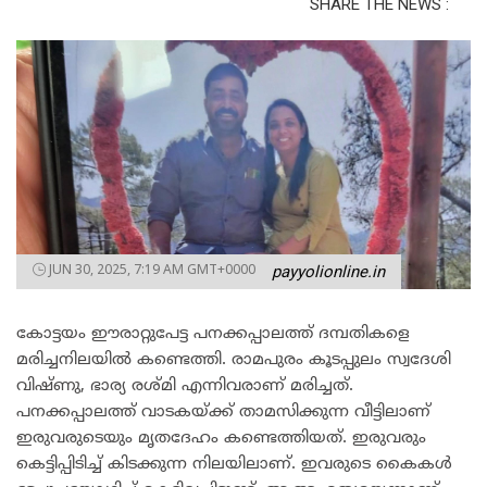
SHARE THE NEWS :
JUN 30, 2025, 7:19 AM GMT+0000
payyolionline.in
കോട്ടയം ഈരാ​റ്റുപേട്ട പനക്കപ്പാലത്ത് ദമ്പതികളെ
മരിച്ചനിലയിൽ കണ്ടെത്തി. രാമപുരം കൂടപ്പുലം സ്വദേശി
വിഷ്ണു, ഭാര്യ രശ്മി എന്നിവരാണ് മരിച്ചത്.
പനക്കപ്പാലത്ത് വാടകയ്ക്ക് താമസിക്കുന്ന വീട്ടിലാണ്
ഇരുവരുടെയും മൃതദേഹം കണ്ടെത്തിയത്. ഇരുവരും
കെട്ടിപ്പിടിച്ച് കിടക്കുന്ന നിലയിലാണ്. ഇവരുടെ കൈകൾ