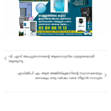
വി. എസ് അച്യുതാനന്ദന്റെ ആരോഗ്യനില ​ഗുരുതരമായി
തുടരുന്നു
എഡിജിപി എം ആർ അജിത്കുമാറിന്‍റെ സ്ഥാനക്കയറ്റം
വൈകും; ഒരു വർഷം വരെ നീളാൻ സാധ്യത