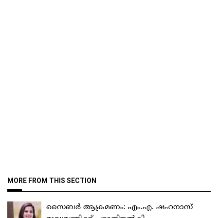
MORE FROM THIS SECTION
സൈബർ ആക്രമണം: എം.എ. ഷഹനാസ്