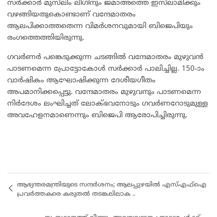
സർക്കാർ മുസ്‌ലിം ലീഗിനും ജമാഅത്തെ ഇസ്‌ലാമിക്കും
വഴങ്ങിയതുകൊണ്ടാണ് വന്ദേമാതരം
ആലപിക്കാത്തതെന്ന വിമർശനവുമായി ബിജെപിയും
രംഗത്തെത്തിയിരുന്നു.
ഗവർണർ പങ്കെടുക്കുന്ന ചടങ്ങിൽ വന്ദേമാതരം മുഴുവൻ
പാടണമെന്ന പ്രോട്ടോകോൾ സർക്കാർ പാലിച്ചില്ല. 150-ാം
വാർഷികം ആഘോഷിക്കുന്ന ദേശീയഗീതം
അപമാനിക്കപ്പെട്ടു. വന്ദേമാതരം മുഴുവനും പാടണമെന്ന
നിർദേശം ലംഘിച്ചത് ലോക്ഭവനോടും ഗവർണറോടുമുള്ള
അവഹേളനമാണെന്നും ബിജെപി ആരോപിച്ചിരുന്നു.
ആഭ്യന്തരമന്ത്രിയുടെ സന്ദർശനം; ആലപ്പുഴയിൽ എസ്എഫ്ഐ
പ്രവർത്തകരെ കരുതൽ തടങ്കലിലാക ..