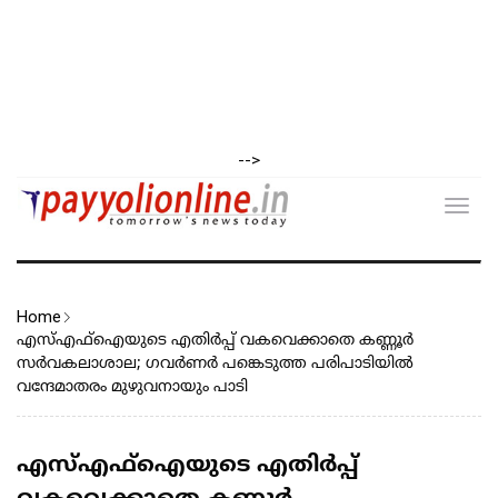
-->
Toggl
navig
Home
എസ്എഫ്‌ഐയുടെ എതിർപ്പ് വകവെക്കാതെ കണ്ണൂർ
സർവകലാശാല; ഗവർണർ പങ്കെടുത്ത പരിപാടിയിൽ
വന്ദേമാതരം മുഴുവനായും പാടി
എസ്എഫ്‌ഐയുടെ എതിർപ്പ്