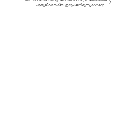
സംസ്ഥാനത്ത് വീണ്ടും അവയവദാനം; നാലുപേർക്ക്
പുതുജീവനേകിയ ഇരുപത്തിമൂന്നുകാരൻ്റെ ..