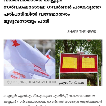
വകവെക്കാതെ കണ്ണൂർ
സർവകലാശാല; ഗവർണർ പങ്കെടുത്ത
പരിപാടിയിൽ വന്ദേമാതരം
മുഴുവനായും പാടി
SHARE THE NEWS :
JUN 1, 2026, 10:14 AM GMT+0000
payyolionline.in
കണ്ണൂർ: എസ്എഫ്‌ഐയുടെ എതിർപ്പ് വകവെക്കാതെ
കണ്ണൂർ സർവകലാശാല. ഗവർണർ രാജേന്ദ്ര ആർലേക്കർ