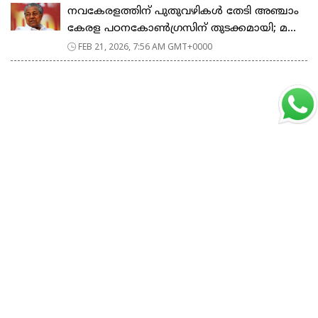
നവകേരളത്തിന് പുതുവഴികൾ തേടി അഞ്ചാം
കേരള പഠനകോൺഗ്രസിന് തുടക്കമായി; മ...
FEB 21, 2026, 7:56 AM GMT+0000