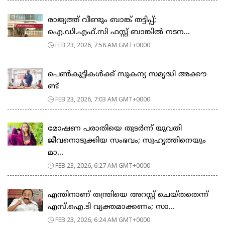
രാജ്യത്ത് വീണ്ടും ബാങ്ക് തട്ടിപ്പ്;
ഐ.ഡി.എഫ്.സി ഫസ്റ്റ് ബാങ്കിൽ നടന...
FEB 23, 2026, 7:58 AM GMT+0000
പെ​ൺ​കു​ട്ടി​ക​ൾ​ക്ക് സു​ക​ന്യ സ​മൃ​ദ്ധി അ​ക്കൗ​
ണ്ട്
FEB 23, 2026, 7:03 AM GMT+0000
മോഷണ പരാതിയെ തുടര്‍ന്ന് യുവതി
ജീവനൊടുക്കിയ സംഭവം; സുഹൃത്തിനെയും
മാ...
FEB 23, 2026, 6:27 AM GMT+0000
എന്തിനാണ് തന്ത്രിയെ അറസ്റ്റ് ചെയ്തതെന്ന്
എസ്.ഐ.ടി വ്യക്തമാക്കണം; സാ...
FEB 23, 2026, 6:24 AM GMT+0000