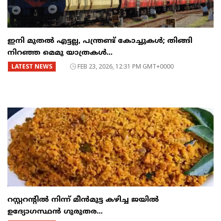
ഇനി മുതൽ എട്ടല്ല, പന്ത്രണ്ട് കോച്ചുകള്‍; തിങ്ങി
നിറഞ്ഞ മെമു യാത്രകൾ...
LATEST NEWS
FEB 23, 2026, 12:31 PM GMT+0000
റസ്റ്ററന്റില്‍ നിന്ന് മീന്‍മുട്ട കഴിച്ച ജയില്‍
ഉദ്യോഗസ്ഥന്‍ ഗുരുതര...