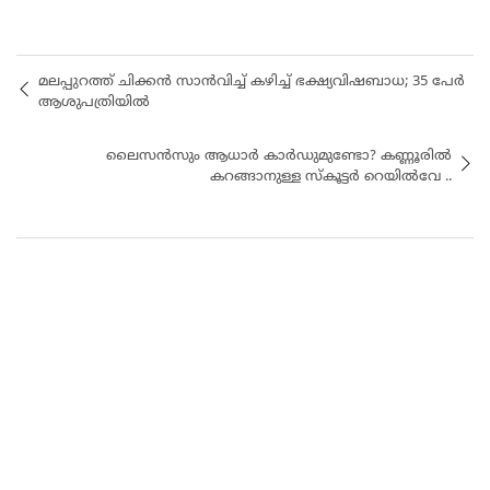
മലപ്പുറത്ത് ചിക്കൻ സാൻവിച്ച് കഴിച്ച് ഭക്ഷ്യവിഷബാധ; 35 പേർ
ആശുപത്രിയിൽ
ലൈസന്‍സും ആധാര്‍ കാര്‍ഡുമുണ്ടോ? കണ്ണൂരില്‍
കറങ്ങാനുള്ള സ്‌കൂട്ടര്‍ റെയില്‍വേ ..