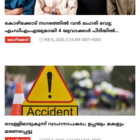
കോഴിക്കോട് നഗരത്തിൽ വൻ ലഹരി വേട്ട;
എംഡിഎംഎയുമായി 4 യുവാക്കൾ പിടിയിൽ...
കോഴിക്കോട്
FEB 8, 2026, 5:24 AM GMT+0000
വെള്ളിമാടുകുന്ന് വാഹനാപകടം; ഉപ്പയും മകളും
മരണപ്പെട്ടു