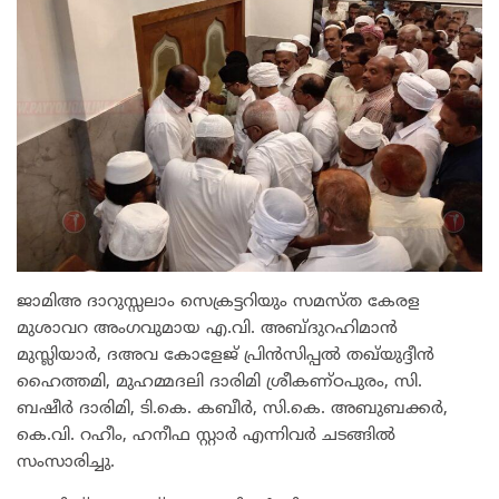
ജാമിഅ ദാറുസ്സലാം സെക്രട്ടറിയും സമസ്ത കേരള
മുശാവറ അംഗവുമായ എ.വി. അബ്ദുറഹിമാൻ
മുസ്ലിയാർ, ദഅവ കോളേജ് പ്രിൻസിപ്പൽ തഖ്‌യുദ്ദീൻ
ഹൈത്തമി, മുഹമ്മദലി ദാരിമി ശ്രീകണ്ഠപുരം, സി.
ബഷീർ ദാരിമി, ടി.കെ. കബീർ, സി.കെ. അബുബക്കർ,
കെ.വി. റഹീം, ഹനീഫ സ്റ്റാർ എന്നിവർ ചടങ്ങിൽ
സംസാരിച്ചു.