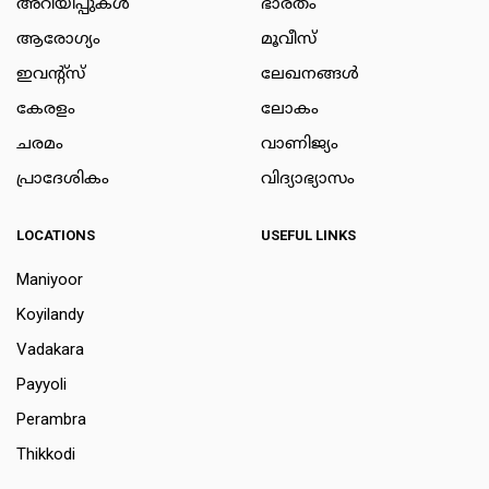
അറിയിപ്പുകള്‍
ഭാരതം
ആരോഗ്യം
മൂവീസ്
ഇവന്റ്സ്
ലേഖനങ്ങള്‍
കേരളം
ലോകം
ചരമം
വാണിജ്യം
പ്രാദേശികം
വിദ്യാഭ്യാസം
LOCATIONS
USEFUL LINKS
Maniyoor
Koyilandy
Vadakara
Payyoli
Perambra
Thikkodi