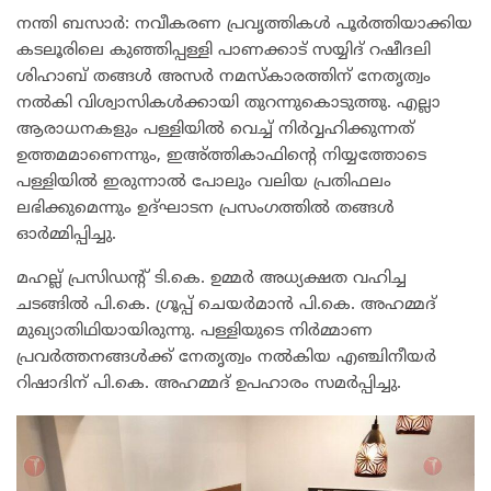
നന്തി ബസാർ: നവീകരണ പ്രവൃത്തികൾ പൂർത്തിയാക്കിയ
കടലൂരിലെ കുഞ്ഞിപ്പള്ളി പാണക്കാട് സയ്യിദ് റഷീദലി
ശിഹാബ് തങ്ങൾ അസർ നമസ്കാരത്തിന് നേതൃത്വം
നൽകി വിശ്വാസികൾക്കായി തുറന്നുകൊടുത്തു. എല്ലാ
ആരാധനകളും പള്ളിയിൽ വെച്ച് നിർവ്വഹിക്കുന്നത്
ഉത്തമമാണെന്നും, ഇഅ്ത്തികാഫിന്റെ നിയ്യത്തോടെ
പള്ളിയിൽ ഇരുന്നാൽ പോലും വലിയ പ്രതിഫലം
ലഭിക്കുമെന്നും ഉദ്ഘാടന പ്രസംഗത്തിൽ തങ്ങൾ
ഓർമ്മിപ്പിച്ചു.
മഹല്ല് പ്രസിഡന്റ് ടി.കെ. ഉമ്മർ അധ്യക്ഷത വഹിച്ച
ചടങ്ങിൽ പി.കെ. ഗ്രൂപ്പ് ചെയർമാൻ പി.കെ. അഹമ്മദ്
മുഖ്യാതിഥിയായിരുന്നു. പള്ളിയുടെ നിർമ്മാണ
പ്രവർത്തനങ്ങൾക്ക് നേതൃത്വം നൽകിയ എഞ്ചിനീയർ
റിഷാദിന് പി.കെ. അഹമ്മദ് ഉപഹാരം സമർപ്പിച്ചു.