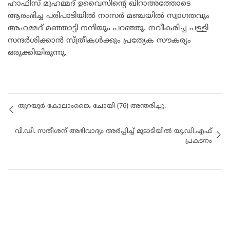
ഹാഫിസ് മുഹമ്മദ് ഉവൈസിന്റെ ഖിറാഅത്തോടെ
ആരംഭിച്ച പരിപാടിയിൽ നാസർ മഞ്ചയിൽ സ്വാഗതവും
അഹമ്മദ് മഞ്ഞാട്ടി നന്ദിയും പറഞ്ഞു. നവീകരിച്ച പള്ളി
സന്ദർശിക്കാൻ സ്ത്രീകൾക്കും പ്രത്യേക സൗകര്യം
ഒരുക്കിയിരുന്നു.
തുറയൂർ കോലാംങ്കൈ ചോയി (76) അന്തരിച്ചു.
വി.ഡി. സതീശന് അഭിവാദ്യം അർപ്പിച്ച് മൂടാടിയിൽ യു.ഡി.എഫ്
പ്രകടനം