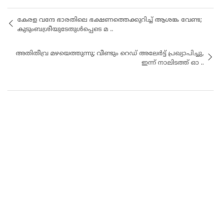
കേരള വന്ദേ ഭാരതിലെ ഭക്ഷണത്തെക്കുറിച്ച് ആശങ്ക വേണ്ട;
കുടുംബശ്രീയുടേതുൾപ്പെടെ മ ..
അതിതീവ്ര മഴയെത്തുന്നു; വീണ്ടും റെഡ് അലേർട്ട് പ്രഖ്യാപിച്ചു,
ഇന്ന് നാലിടത്ത് ഓ ..