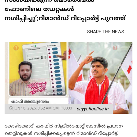
സംശയിക്കുന്ന മൊബൈൽ
ഫോണിലെ ഡേറ്റകൾ
നശിപ്പിച്ചു’;റിമാൻഡ് റിപ്പോർട്ട് പുറത്ത്
SHARE THE NEWS :
JUN 18, 2026, 3:52 AM GMT+0000
payyolionline.in
കോഴിക്കോട്: കാഫിർ സ്‌ക്രീൻഷോട്ട് കേസിൽ പ്രധാന
തെളിവുകൾ നശിപ്പിക്കപ്പെട്ടെന്ന് റിമാൻഡ് റിപ്പോർട്ട്.