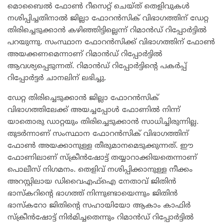
മൊബൈൽ ഫോൺ റീസെറ്റ് ചെയ്ത് തെളിവുകൾ
നശിപ്പിച്ചതിനാൽ ജില്ലാ ഫോറൻസിക് വിഭാഗത്തിന് ഡേറ്റ
തിരിച്ചെടുക്കാൻ കഴിഞ്ഞിട്ടില്ലെന്ന് റിമാൻഡ് റിപ്പോർട്ടിൽ
പറയുന്നു. സംസ്ഥാന ഫോറൻസിക്ക് വിഭാഗത്തിന് ഫോൺ
അയക്കണമെന്നാണ് റിമാൻഡ് റിപ്പോർട്ടിൽ
ആവശ്യപ്പെടുന്നത്. റിമാൻഡ് റിപ്പോർട്ടിന്റെ പകർപ്പ്
റിപ്പോർട്ടർ ചാനലിന് ലഭിച്ചു.
ഡേറ്റ തിരിച്ചെടുക്കാൻ ജില്ലാ ഫോറൻസിക്
വിഭാഗത്തിലേക്ക് അയച്ചപ്പോൾ ഫോണിൽ നിന്ന്
യാതൊരു ഡാറ്റയും തിരിച്ചെടുക്കാൻ സാധിച്ചിരുന്നില്ല.
തുടർന്നാണ് സംസ്ഥാന ഫോറൻസിക് വിഭാഗത്തിന്
ഫോൺ അയക്കാനുള്ള തീരുമാനമെടുക്കുന്നത്. ഈ
ഫോണിലാണ് സ്‌ക്രീൻഷോട്ട് തയ്യാറാക്കിയതെന്നാണ്
പൊലീസ് നിഗമനം. തെളിവ് നശിപ്പിക്കാനുള്ള നീക്കം
അറസ്റ്റിലായ ഡിവൈഎഫ്‌ഐ നേതാവ് ജിതിൻ
ഭാസ്‌കറിന്റെ ഭാഗത്ത് നിന്നുണ്ടായെന്നും ജിതിൻ
ഭാസ്‌കറോ ജിതിന്റെ സഹായിയോ ആകാം കാഫിർ
സ്‌ക്രീൻഷോട്ട് നിർമിച്ചതെന്നും റിമാൻഡ് റിപ്പോർട്ടിൽ