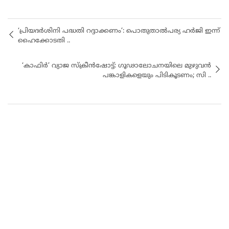
‘പ്രിയദർശിനി പദ്ധതി റദ്ദാക്കണം’: പൊതുതാൽപര്യ ഹർജി ഇന്ന്
ഹൈക്കോടതി ..
‘കാഫിർ’ വ്യാജ സ്‌ക്രീൻഷോട്ട്: ഗൂഢാലോചനയിലെ മുഴുവൻ
പങ്കാളികളെയും പിടികൂടണം; സി ..