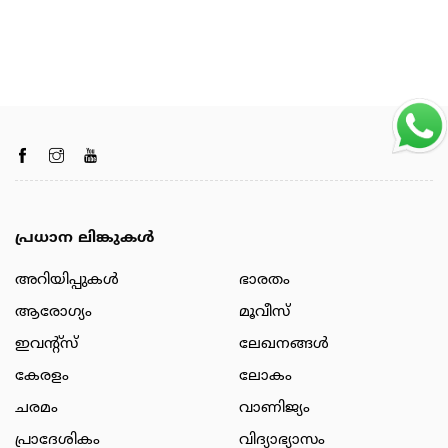
പ്രധാന ലിങ്കുകൾ
അറിയിപ്പുകള്‍
ഭാരതം
ആരോഗ്യം
മൂവീസ്
ഇവന്റ്സ്
ലേഖനങ്ങള്‍
കേരളം
ലോകം
ചരമം
വാണിജ്യം
പ്രാദേശികം
വിദ്യാഭ്യാസം