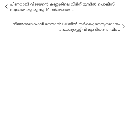
പിണറായി വിജയന്റെ കണ്ണൂരിലെ വീടിന് മുന്നിൽ പൊലീസ്
സുരക്ഷ തുടരുന്നു; 10 വർഷമായി ..
നിയമസഭാകക്ഷി നേതാവ്: BJPയിൽ തർക്കം; നേതൃസ്ഥാനം
ആവശ്യപ്പെട്ട് വി മുരളീധരൻ, വിട ..