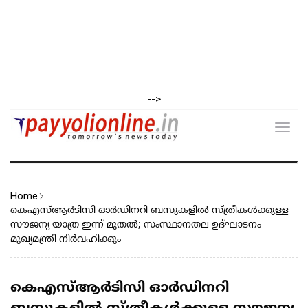
-->
Toggl
navig
Home
കെഎസ്ആർടിസി ഓർഡിനറി ബസുകളിൽ സ്ത്രീകൾക്കുള്ള
സൗജന്യ യാത്ര ഇന്ന് മുതൽ; സംസ്ഥാനതല ഉദ്ഘാടനം
മുഖ്യമന്ത്രി നിർവഹിക്കും
കെഎസ്ആർടിസി ഓർഡിനറി