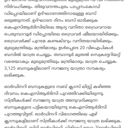
ഉദ്ഘാടനം തിരുവനന്തപുരത്ത് മുഖ്യമന്ത്രി വി ഡി സതീശൻ
നിർവഹിക്കും. തിരുവനന്തപുരം പാപ്പനംകോഡ്
ഡിപ്പോയിലാണ് ഉദ്ഘാടനത്തിനായുള്ള ബസ്
ഒരുങ്ങുന്നത്. ഉദ്ഘാടന ദിനം ബസ് ഓടിക്കുക
കെഎസ്ആർടിസിയിലെ ആദ്യ വനിതാ ഡ്രൈവറായ
പെരുമ്പാവൂർ ഡിപ്പോയിലെ ഡ്രൈവർ ഷീലയായിരിക്കും.
ഡ്രൈവർക്ക് പുറമേ കണ്ടക്ടറും വനിതയായിരിക്കും.
മുഖ്യമന്ത്രിയും മന്ത്രിമാരും ഉൾപ്പെടെ 20 വിഐപികൾ
ബസിൽ യാത്ര ചെയ്യും. തമ്പാനൂർ മുതൽ സെക്രട്ടേറിയറ്റ്
വരെയാകും മുഖ്യമന്ത്രിയും മന്ത്രിമാരും യാത്ര ചെയ്യുക.
3,125 ബസുകളിലാണ് സൗജന്യ യാത്രാ സൗകര്യം
ലഭിക്കുക.
ഓർഡിനറി ബസുകളുടെ സബ് ക്ലാസ് ലിസ്റ്റ് കഴിഞ്ഞ
ദിവസം കെഎസ്ആർടിസി പുറത്തിറക്കിയിരുന്നു.
സ്ത്രീകൾക്ക് സൗജന്യ യാത്ര അനുവദിക്കുന്ന
ബസുകളുടെ പട്ടികയായിരുന്നു കെഎസ്ആർടിസി
പുറത്തുവിട്ടത്. ഓർഡിനറി വിഭാഗത്തിലെ ഏഴ്
ക്ലാസുകളിലാണ് സ്ത്രീകൾക്ക് സൗജന്യ യാത്ര ലഭിക്കുക.