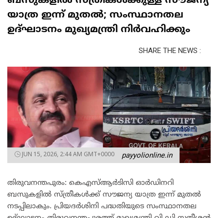
ബസുകളിൽ സ്ത്രീകൾക്കുള്ള സൗജന്യ
യാത്ര ഇന്ന് മുതൽ; സംസ്ഥാനതല
ഉദ്ഘാടനം മുഖ്യമന്ത്രി നിർവഹിക്കും
SHARE THE NEWS :
JUN 15, 2026, 2:44 AM GMT+0000
payyolionline.in
തിരുവനന്തപുരം: കെഎസ്ആർടിസി ഓർഡിനറി
ബസുകളിൽ സ്ത്രീകൾക്ക് സൗജന്യ യാത്ര ഇന്ന് മുതൽ
നടപ്പിലാകും. പ്രിയദർശിനി പദ്ധതിയുടെ സംസ്ഥാനതല