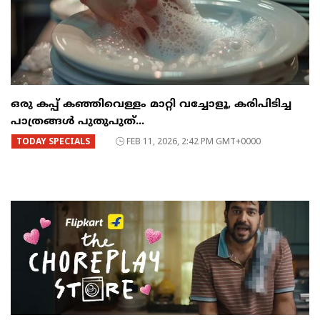
ഒരു കപ്പ് കഞ്ഞിവെള്ളം മാറ്റി വച്ചോളൂ, കരിപിടിച്ച
പാത്രങ്ങൾ പുതുപുത്...
TODAY SPECIALS
FEB 11, 2026, 2:42 PM GMT+0000