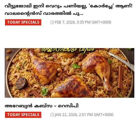
വീട്ടുജോലി ഇനി വെറും പണിയല്ല, ‘കോർപ്ലേ’ ആണ്!
വാലന്റൈൻസ് വാരത്തിൽ പു...
TODAY SPECIALS
FEB 7, 2026, 3:35 PM GMT+0000
അറേബ്യൻ കബ്സ – റെസിപി
TODAY SPECIALS
JAN 22, 2026, 2:51 PM GMT+0000