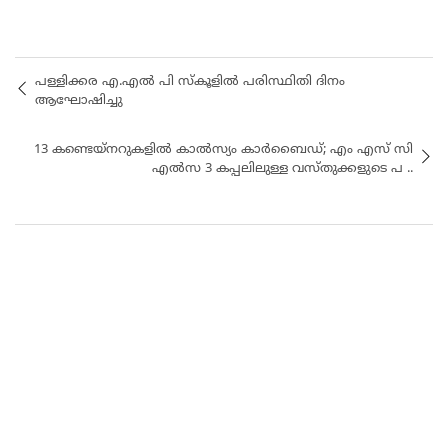
പള്ളിക്കര എ.എൽ പി സ്കൂളിൽ പരിസ്ഥിതി ദിനം
ആഘോഷിച്ചു
13 കണ്ടെയ്നറുകളിൽ കാൽസ്യം കാർബൈഡ്; എം എസ് സി
എൽസ 3 കപ്പലിലുള്ള വസ്തുക്കളുടെ പ ..