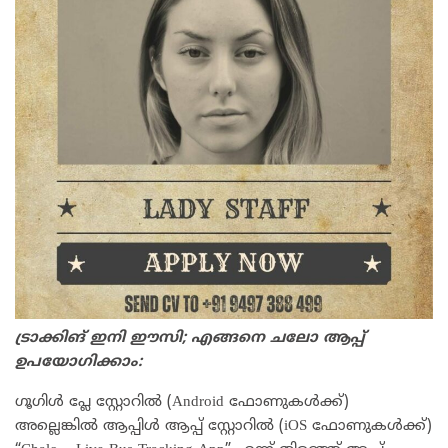
ട്രാക്കിങ് ഇനി ഈസി; എങ്ങനെ ചലോ ആപ്പ്
ഉപയോഗിക്കാം:
ഗൂഗിൾ പ്ലേ സ്റ്റോറിൽ (Android ഫോണുകൾക്ക്)
അല്ലെങ്കിൽ ആപ്പിൾ ആപ്പ് സ്റ്റോറിൽ (iOS ഫോണുകൾക്ക്)