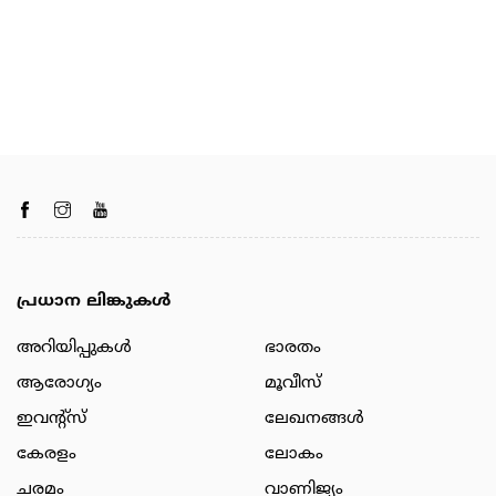
പ്രധാന ലിങ്കുകൾ
അറിയിപ്പുകള്‍
ഭാരതം
ആരോഗ്യം
മൂവീസ്
ഇവന്റ്സ്
ലേഖനങ്ങള്‍
കേരളം
ലോകം
ചരമം
വാണിജ്യം