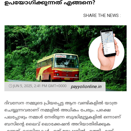
ഉപയോഗിക്കുന്നത് എങ്ങനെ?
SHARE THE NEWS :
JUN 5, 2025, 2:41 PM GMT+0000
payyolionline.in
ദിവസേന നമ്മുടെ പ്രിയപ്പെട്ട ആന വണ്ടികളിൽ യാത്ര
ചെയ്യുന്നവരാണ് നമ്മളിൽ അധികം പേരും. പക്ഷെ
പലപ്പോഴും നമ്മൾ നേരിടുന്ന ബുദ്ധിമുട്ടുകളിൽ ഒന്നാണ്
ബസിന്റെ ലൈവ് ലൊക്കേഷൻ അറിയാതിരിക്കുക