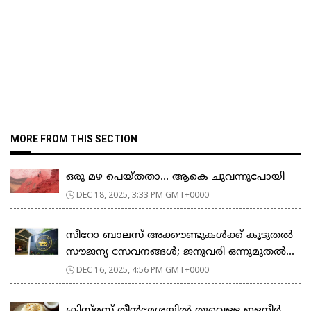
MORE FROM THIS SECTION
ഒരു മഴ പെയ്തതാ… ആകെ ചുവന്നുപോയി
DEC 18, 2025, 3:33 PM GMT+0000
സീറോ ബാലസ് അക്കൗണ്ടുകൾക്ക് കൂടുതൽ
സൗജന്യ സേവനങ്ങൾ; ജനുവരി ഒന്നുമുതൽ...
DEC 16, 2025, 4:56 PM GMT+0000
ക്രിസ്മസ് തീൻമേശയിൽ തൂവെള്ള ഇളനീർ