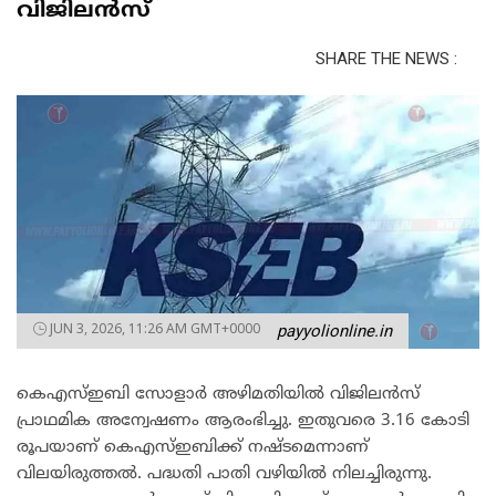
വിജിലൻസ്
SHARE THE NEWS :
JUN 3, 2026, 11:26 AM GMT+0000
payyolionline.in
കെഎസ്ഇബി സോളാർ അഴിമതിയിൽ വിജിലൻസ്
പ്രാഥമിക അന്വേഷണം ആരംഭിച്ചു. ഇതുവരെ 3.16 കോടി
രൂപയാണ് കെഎസ്ഇബിക്ക് നഷ്‌ടമെന്നാണ്
വിലയിരുത്തൽ. പദ്ധതി പാതി വഴിയിൽ നിലച്ചിരുന്നു.