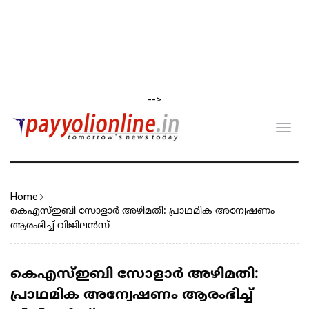
-->
Toggl
navig
Home
കെഎസ്ഇബി സോളാർ അഴിമതി: പ്രാഥമിക അന്വേഷണം
ആരംഭിച്ച് വിജിലൻസ്
കെഎസ്ഇബി സോളാർ അഴിമതി:
പ്രാഥമിക അന്വേഷണം ആരംഭിച്ച്