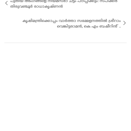
പുതിയ അംഗങ്ങളെ നിയമസഭാ ചട്ടം പഠിപ്പിക്കും: സ്പീക്കർ
തിരുവഞ്ചൂർ രാധാകൃഷ്ണൻ
കൃഷിമന്ത്രിക്കൊപ്പം വാർത്താ സമ്മേളനത്തിൽ ശ്രീറാം
വെങ്കിട്ടരാമൻ, കെ എം ബഷീറിൻ് ..