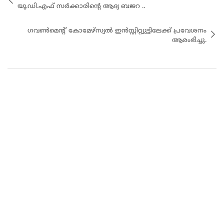
യു.ഡി.എഫ് സർക്കാരിന്റെ ആദ്യ ബജറ ..
ഗവൺമെന്റ് കോമേഴ്‌സ്യൽ ഇൻസ്റ്റിറ്റ്യുട്ടിലേക്ക് പ്രവേശനം
ആരംഭിച്ചു.