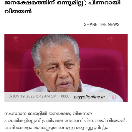
ജനക്ഷേമത്തിന് ഒന്നുമില്ല’; പിണറായി
വിജയൻ
SHARE THE NEWS :
JUN 19, 2026, 8:42 AM GMT+0000
payyolionline.in
സംസ്ഥാന ബജറ്റിൽ ജനക്ഷേമ, വികസന
പദ്ധതികളില്ലെന്ന് പ്രതിപക്ഷ നേതാവ് പിണറായി വിജയൻ.
ഭാവി കേരളം രൂപപ്പെടുത്താനുള്ള ഒരു ബ്ലൂ പ്രിന്റും