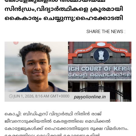
കോളേജുകളിൽ അമ്മായിയമ്മ
സിൻഡ്രം,വിദ്യാർത്ഥികളെ ക്രൂരമായി
കൈകാര്യം ചെയ്യുന്നു;ഹൈക്കോടതി
SHARE THE NEWS :
JUN 1, 2026, 8:16 AM GMT+0000
payyolionline.in
കൊച്ചി: ബിഡിഎസ് വിദ്യാർത്ഥി നിതിൻ രാജ്
ജീവനൊടുക്കിയതിൽ കേരളത്തിലെ മെഡിക്കൽ
കോളേജുകൾക്ക് ഹൈക്കോടതിയുടെ രൂക്ഷ വിമർശനം.