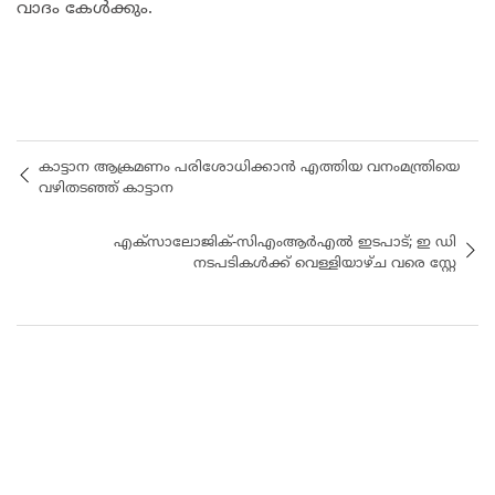
വാദം കേൾക്കും.
കാട്ടാന ആക്രമണം പരിശോധിക്കാൻ എത്തിയ വനംമന്ത്രിയെ
വഴിതടഞ്ഞ് കാട്ടാന
എക്‌സാലോജിക്-സിഎംആർഎൽ ഇടപാട്; ഇ ഡി
നടപടികൾക്ക് വെള്ളിയാഴ്ച വരെ സ്റ്റേ