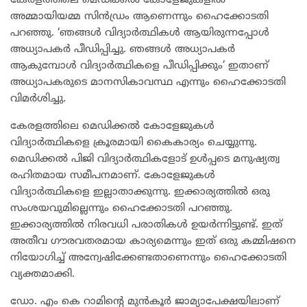
കേരളത്തിലെ മെഡിക്കൽ കോളേജുകളിൽ
അമ്മായിയമ്മ സിൻഡ്രം ആണെന്നും ഹൈക്കോടതി
പറഞ്ഞു. ‘ഞങ്ങൾ വിദ്യാർത്ഥികൾ ആയിരുന്നപ്പോൾ
അധ്യാപകർ പീഡിപ്പിച്ചു. ഞങ്ങൾ അധ്യാപകർ
ആകുമ്പോൾ വിദ്യാർത്ഥികളെ പീഡിപ്പിക്കും’ ഇതാണ്
അധ്യാപകരുടെ മാനസികാവസ്ഥ എന്നും ഹൈക്കോടതി
വിമർശിച്ചു.
കേരളത്തിലെ മെഡിക്കൽ കോളേജുകൾ
വിദ്യാർത്ഥികളെ ക്രൂരമായി കൈകാര്യം ചെയ്യുന്നു.
മെഡിക്കൽ പിജി വിദ്യാർത്ഥികളോട് ഉൾപ്പടെ മനുഷ്യത്വ
രഹിതമായ സമീപനമാണ്. കോളേജുകൾ
വിദ്യാർത്ഥികളെ ഇല്ലാതാക്കുന്നു. ഇക്കാര്യത്തിൽ ഒരു
സംശയവുമില്ലെന്നും ഹൈക്കോടതി പറഞ്ഞു.
ഇക്കാര്യത്തിൽ നിരവധി പരാതികൾ ഉയർന്നിട്ടുണ്ട്. ഇത്
അതീവ ഗൗരവതരമായ കാര്യമെന്നും ഇത് ഒരു കമ്മിഷനെ
നിയോഗിച്ച് അന്വേഷിക്കേണ്ടതാണെന്നും ഹൈക്കോടതി
വ്യക്തമാക്കി.
ഡോ. എം കെ റാമിന്റെ മുൻകൂർ ജാമ്യാപേക്ഷയിലാണ്