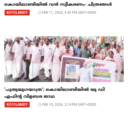
കൊയിലാണ്ടിയിൽ വൻ സ്വീകരണം- ചിത്രങ്ങൾ
KOYILANDY
FEB 11, 2026, 3:45 PM GMT+0000
‘പുതുയുഗയാത്ര’; കൊയിലാണ്ടിയിൽ യു ഡി
എഫിന്റ വിളബര ജാഥ
KOYILANDY
FEB 10, 2026, 2:19 PM GMT+0000