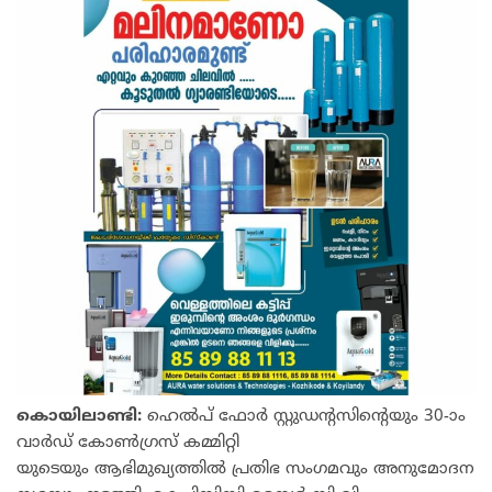
കൊയിലാണ്ടി:
ഹെൽപ് ഫോർ സ്റ്റുഡന്റസിന്റെയും 30-ാം
വാർഡ് കോൺഗ്രസ്‌ കമ്മിറ്റി
യുടെയും ആഭിമുഖ്യത്തിൽ പ്രതിഭ സംഗമവും അനുമോദന