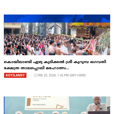
കൊയിലാണ്ടി ഏഴു കുടിക്കൽ ശ്രീ കുറുമ്പ ഭഗവതി
ക്ഷേത്ര താലപ്പൊലി മഹോത്സ...
KOYILANDY
FEB 20, 2026, 1:42 PM GMT+0000