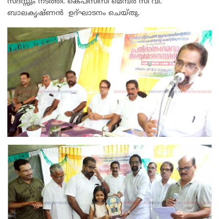
സദസ്സും നടത്തി. കെപിസിസി മെമ്പർ സി വി.
ബാലകൃഷ്ണൻ ഉദ്ഘാടനം ചെയ്തു.