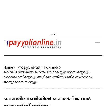
-->
Toggl
navig
Home
നാട്ടുവാര്‍ത്ത
koyilandy
കൊയിലാണ്ടിയിൽ ഹെൽപ് ഫോർ സ്റ്റുഡന്റസിന്റെയും
കോൺഗ്രസിന്റെയും ആഭിമുഖ്യത്തിൽ പ്രതിഭ സംഗമവും
അനുമോദന സദസ്സും
കൊയിലാണ്ടിയിൽ ഹെൽപ് ഫോർ