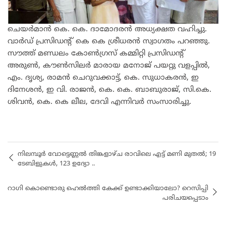
ചെയർമാൻ കെ. കെ. ദാമോദരൻ അധ്യക്ഷത വഹിച്ചു.
വാർഡ് പ്രസിഡന്റ്‌ കെ കെ ശ്രീധരൻ സ്വാഗതം പറഞ്ഞു.
സൗത്ത് മണ്ഡലം കോൺഗ്രസ്‌ കമ്മിറ്റി പ്രസിഡന്റ്‌
അരുൺ, കൗൺസിലർ മാരായ മനോജ്‌ പയറ്റു വളപ്പിൽ,
എം. ദൃശ്യ, രാമൻ ചെറുവക്കാട്ട്, കെ. സുധാകരൻ, ഇ
ദിനേശൻ, ഇ വി. രാജൻ, കെ. കെ. ബാബുരാജ്, സി.കെ.
ശിവൻ, കെ. കെ ലീല, ദേവി എന്നിവർ സംസാരിച്ചു.
നിലമ്പൂർ വോട്ടെണ്ണൽ തിങ്കളാഴ്ച രാവിലെ എട്ട് മണി മുതൽ; 19
ടേബിളുകൾ, 123 ഉദ്യോ ..
റാഗി കൊണ്ടൊരു ഹെൽത്തി കേക്ക് ഉണ്ടാക്കിയാലോ? റെസിപ്പി
പരിചയപ്പെടാം