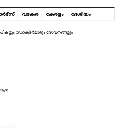
ർട്സ്
വടകര
കേരളം
ദേശീയം
്ന ഒപികളും ഡോക്ടർമാരും സേവനങ്ങളും
EWS :