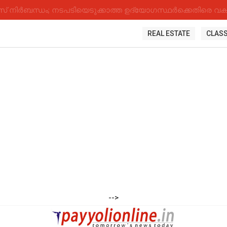
നിർബന്ധം; നടപടിയെടുക്കാത്ത ഉദ്യോ​ഗസ്ഥർക്കെതിരെ വകുപ
REAL ESTATE
CLASS
-->