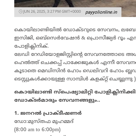
JUN 26, 2025, 3:27 PM GMT+0000
payyolionline.in
കൊയിലാണ്ടിയില്‍ ഡോക്ടറുടെ സേവനം, ലബോറട്ടറി 
ഇസിജി, ഒബ്‌സെര്‍വേഷന്‍ & പ്രൊസീജ്യര്‍ റൂം എന്ന
പോളിക്ലിനിക്.
ലേഡി റേഡിയോളജിസ്റ്റിന്റെ സേവനത്തോടെ അള്‍ട്
ഹെല്‍ത്ത് ചെക്കപ്പ് പാക്കേജുകള്‍ എന്നീ സേവനങ
കൂടാതെ മെഡിസിൻ ഹോം ഡെലിവറി ഹോം ബ്ലഡ്‌
ടെസ്റ്റുകൾക്കായുള്ള സാമ്പിൾ കളക്റ്റ് ചെയ്യുന്നു )
കൊയിലാണ്ടി സ്പെഷ്യാലിറ്റി പോളിക്ലിനിക്ക
ഡോക്ടർമാരും സേവനങ്ങളും..
1. ജനറൽ പ്രാക്ടീഷണർ
ഡോ:മുസ്തഫ മുഹമ്മദ്‌
(8:00 am to 6:00pm)