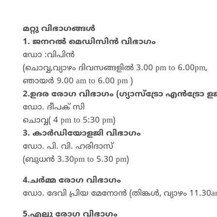
മറ്റു വിഭാഗങ്ങൾ
1. ജനറൽ മെഡിസിൻ വിഭാഗം
ഡോ :വിപിൻ
(ചൊവ്വ,വ്യാഴം ദിവസങ്ങളിൽ 3.00 pm to 6.00pm,
ഞായർ 9.00 am to 6.00 pm )
2.ഉദര രോഗ വിഭാഗം (ഗ്യാസ്ട്രോ എൻട്രോ ളജ
ഡോ. ദീപക് സി
ചൊവ്വ( 4 pm to 5:30 pm)
3. കാർഡിയോളജി വിഭാഗം
ഡോ. പി. വി. ഹരിദാസ്
(ബുധൻ 3.30pm to 5.30 pm)
4.ചർമ്മ രോഗ വിഭാഗം
ഡോ. ദേവി പ്രിയ മേനോൻ (തിങ്കൾ, വ്യാഴം 11.30am
5.എല്ലു രോഗ വിഭാഗം