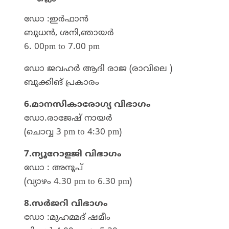
ഡോ :ഇർഫാൻ
ബുധൻ, ശനി,ഞായർ
6. 00pm to 7.00 pm
ഡോ ജവഹർ ആദി രാജ (രാവിലെ )
ബുക്കിങ് പ്രകാരം
6.മാനസികാരോഗ്യ വിഭാഗം
ഡോ.രാജേഷ് നായർ
(ചൊവ്വ 3 pm to 4:30 pm)
7.ന്യൂറോളജി വിഭാഗം
ഡോ : അനൂപ്
(വ്യാഴം 4.30 pm to 6.30 pm)
8.സർജറി വിഭാഗം
ഡോ :മുഹമ്മദ്‌ ഷമീം