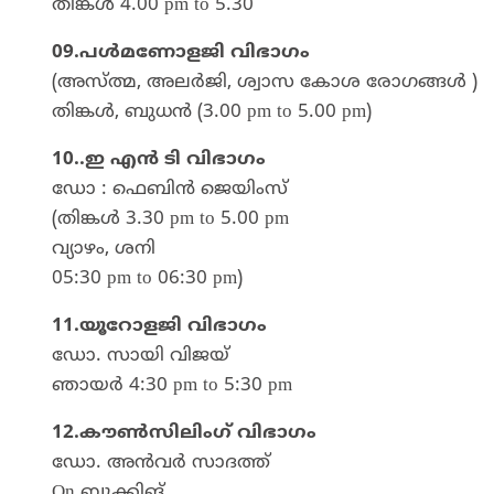
തിങ്കൾ 4.00 pm to 5.30
09.പൾമണോളജി വിഭാഗം
(അസ്ത്മ, അലർജി, ശ്വാസ കോശ രോഗങ്ങൾ )
തിങ്കൾ, ബുധൻ (3.00 pm to 5.00 pm)
10..ഇ എൻ ടി വിഭാഗം
ഡോ : ഫെബിൻ ജെയിംസ്
(തിങ്കൾ 3.30 pm to 5.00 pm
വ്യാഴം, ശനി
05:30 pm to 06:30 pm)
11.യൂറോളജി വിഭാഗം
ഡോ. സായി വിജയ്
ഞായർ 4:30 pm to 5:30 pm
12.കൗൺസിലിംഗ് വിഭാഗം
ഡോ. അൻവർ സാദത്ത്
On ബുക്കിങ്