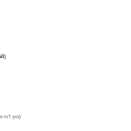
ി)
 to1 pm)