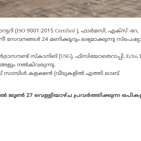
(ISO 9001:2015 Certified ), ഫാര്‍മസി, എക്‌സ് -റേ,
ീ സേവനങ്ങള്‍ 24 മണിക്കൂറും ലഭ്യമാക്കുന്നു സ്‌പെഷ്യാല
രാസൗണ്ട് സ്‌കാനിങ് (USG), ഫിസിയോതെറാപ്പി, Echo,
്ങളും നല്‍കിവരുന്നു.
 സാമ്പിൾ കളക്ഷൻ (വീടുകളിൽ എത്തി ലാബ്
ിൽ ജൂൺ 27 വെള്ളിയാഴ്ച പ്രവർത്തിക്കുന്ന ഒപിക