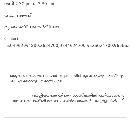
ശനി 2.30 pm to 3.30 pm
ഡോ. ലക്ഷ്മി
വ്യാഴം. 4:00 PM to 5:30 PM
Contact
no:04962994880,2624700,9744624700,9526624700,96566
ഒരു കോടിയോളം വിലമതിക്കുന്ന കരിമീനും കാരയും ചെമ്മീനും;
200 ഏക്കറോളം വരുന്ന പാട ..
വർഗ്ഗീയതക്കെതിരെ സാംസ്കാരിക പ്രതിരോധം:
യുവകലാസാഹിതി മണ്ഡലം കൺവെൻഷൻ പയ്യോളിയിൽ ..