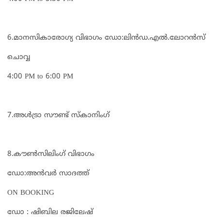
6.മാനസികാരോഗ്യ വിഭാഗം ഡോ:ലിൻഡ.എൽ.ലോറൻസ്
ചൊവ്വ
4:00 PM to 6:00 PM
7.അൾട്രാ സൗണ്ട് സ്കാനിംഗ്
8.കൗൺസിലിംഗ് വിഭാഗം
ഡോ:അൻവർ സാദത്ത്
ON BOOKING
ഡോ : ഷിബില രജിലേഷ്