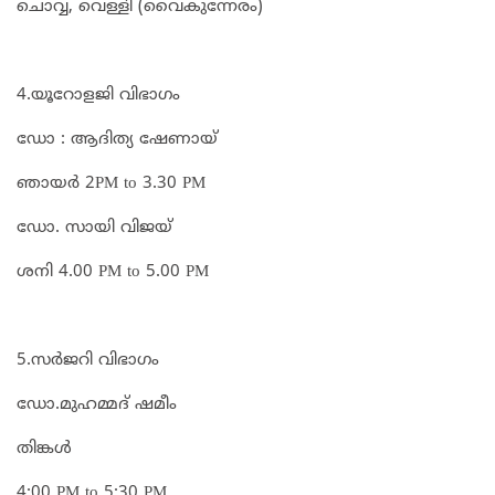
ചൊവ്വ, വെള്ളി (വൈകുന്നേരം)
4.യൂറോളജി വിഭാഗം
ഡോ : ആദിത്യ ഷേണായ്
ഞായർ 2PM to 3.30 PM
ഡോ. സായി വിജയ്
ശനി 4.00 PM to 5.00 PM
5.സർജറി വിഭാഗം
ഡോ.മുഹമ്മദ്‌ ഷമീം
തിങ്കൾ
4:00 PM to 5:30 PM