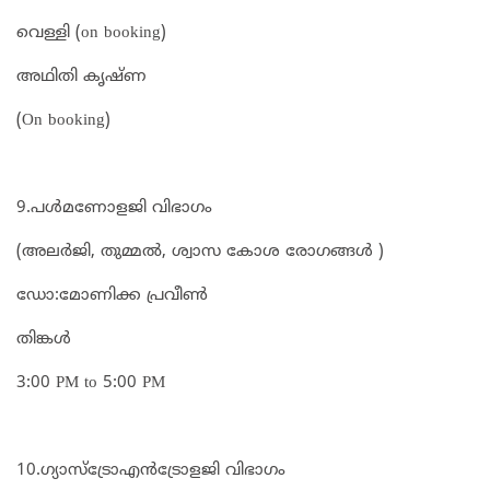
വെള്ളി (on booking)
അഥിതി കൃഷ്ണ
(On booking)
9.പൾമണോളജി വിഭാഗം
(അലർജി, തുമ്മൽ, ശ്വാസ കോശ രോഗങ്ങൾ )
ഡോ:മോണിക്ക പ്രവീൺ
തിങ്കൾ
3:00 PM to 5:00 PM
10.ഗ്യാസ്ട്രോഎൻട്രോളജി വിഭാഗം