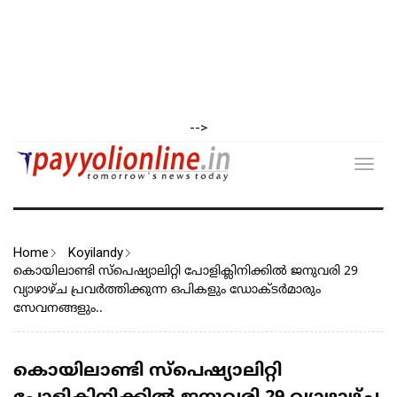
-->
Toggl
navig
Home
Koyilandy
കൊയിലാണ്ടി സ്പെഷ്യാലിറ്റി പോളിക്ലിനിക്കിൽ ജനുവരി 29
വ്യാഴാഴ്ച പ്രവർത്തിക്കുന്ന ഒപികളും ഡോക്ടർമാരും
സേവനങ്ങളും..
കൊയിലാണ്ടി സ്പെഷ്യാലിറ്റി