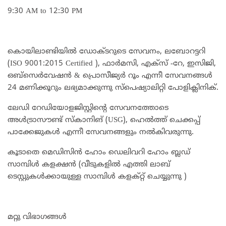
9:30 AM to 12:30 PM
കൊയിലാണ്ടിയില്‍ ഡോക്ടറുടെ സേവനം, ലബോറട്ടറി
(ISO 9001:2015 Certified ), ഫാര്‍മസി, എക്‌സ് -റേ, ഇസിജി,
ഒബ്‌സെര്‍വേഷന്‍ & പ്രൊസീജ്യര്‍ റൂം എന്നീ സേവനങ്ങള്‍
24 മണിക്കൂറും ലഭ്യമാക്കുന്നു സ്‌പെഷ്യാലിറ്റി പോളിക്ലിനിക്.
ലേഡി റേഡിയോളജിസ്റ്റിന്റെ സേവനത്തോടെ
അള്‍ട്രാസൗണ്ട് സ്‌കാനിങ് (USG), ഹെല്‍ത്ത് ചെക്കപ്പ്
പാക്കേജുകള്‍ എന്നീ സേവനങ്ങളും നല്‍കിവരുന്നു.
കൂടാതെ മെഡിസിൻ ഹോം ഡെലിവറി ഹോം ബ്ലഡ്‌
സാമ്പിൾ കളക്ഷൻ (വീടുകളിൽ എത്തി ലാബ്
ടെസ്റ്റുകൾക്കായുള്ള സാമ്പിൾ കളക്റ്റ് ചെയ്യുന്നു )
മറ്റു വിഭാഗങ്ങൾ