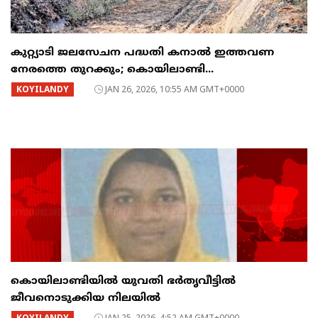
കുറ്റ്യാടി ജലസേചന പദ്ധതി കനാല്‍ ഇത്തവണ
നേരത്തെ തുറക്കും; കൊയിലാണ്ടി...
KOYILANDY
JAN 26, 2026, 10:55 AM GMT+0000
കൊയിലാണ്ടിയിൽ യുവതി ഭർതൃവീട്ടിൽ
ജീവനൊടുക്കിയ നിലയിൽ
KOYILANDY
JAN 25, 2026, 4:52 AM GMT+0000