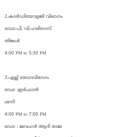
2.കാർഡിയോളജി വിഭാഗം
ഡോ:പി. വി.ഹരിദാസ്
തിങ്കൾ
4:00 PM to 5:30 PM
3.എല്ല് രോഗവിഭാഗം
ഡോ :ഇർഫാൻ
ശനി
4:00 PM to 7:00 PM
ഡോ : ജവഹർ ആദി രാജ