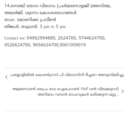
14.നെഞ്ച് രോഗ വിഭാഗം (പൾമണോളജി )അസ്ത്മ,
അലർജി. ശ്വാസ കോശരോഗങ്ങൾ
ഡോ. മോണിക്ക പ്രവീൺ
തിങ്കൾ, ബുധൻ. 3 pm to 5 pm
Contact no: 04962994880, 2624700, 9744624700,
9526624700, 9656624700,9061059019
പയ്യോളിയിൽ കോൺഗ്രസ് പി വിലാസിനി ടീച്ചറെ അനുസ്മരിച്ചു
ആമസോൺ പ്രൈം ഡേ ഐഫോൺ 15ന് വൻ വിലക്കുറവ്:
അറിയാം വമ്പൻ ഓഫറുകൾ ലഭിക്കുന്ന മറ്റു ..