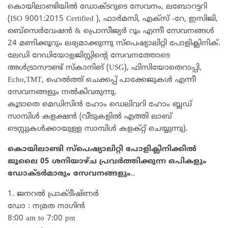
കൊയിലാണ്ടിയില്‍ ഡോക്ടറുടെ സേവനം, ലബോറട്ടറി
(ISO 9001:2015 Certified ), ഫാര്‍മസി, എക്‌സ് -റേ, ഇസിജി,
ഒബ്‌സെര്‍വേഷന്‍ & പ്രൊസീജ്യര്‍ റൂം എന്നീ സേവനങ്ങള്‍
24 മണിക്കൂറും ലഭ്യമാക്കുന്നു സ്‌പെഷ്യാലിറ്റി പോളിക്ലിനിക്.
ലേഡി റേഡിയോളജിസ്റ്റിന്റെ സേവനത്തോടെ
അള്‍ട്രാസൗണ്ട് സ്‌കാനിങ് (USG), ഫിസിയോതെറാപ്പി,
Echo,TMT, ഹെല്‍ത്ത് ചെക്കപ്പ് പാക്കേജുകള്‍ എന്നീ
സേവനങ്ങളും നല്‍കിവരുന്നു.
കൂടാതെ മെഡിസിൻ ഹോം ഡെലിവറി ഹോം ബ്ലഡ്‌
സാമ്പിൾ കളക്ഷൻ (വീടുകളിൽ എത്തി ലാബ്
ടെസ്റ്റുകൾക്കായുള്ള സാമ്പിൾ കളക്റ്റ് ചെയ്യുന്നു).
കൊയിലാണ്ടി സ്പെഷ്യാലിറ്റി പോളിക്ലിനിക്കിൽ
ജൂലൈ 05 ശനിയാഴ്ച പ്രവർത്തിക്കുന്ന ഒപികളും
ഡോക്ടർമാരും സേവനങ്ങളും
..
1. ജനറൽ പ്രാക്ടീഷ്ണർ
ഡോ : നമ്രത നാഗിൻ
8:00 am to 7:00 pm