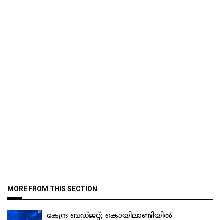
MORE FROM THIS SECTION
കേന്ദ്ര ബഡ്ജറ്റ്; കൊയിലാണ്ടിയിൽ