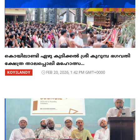
കൊയിലാണ്ടി ഏഴു കുടിക്കൽ ശ്രീ കുറുമ്പ ഭഗവതി
ക്ഷേത്ര താലപ്പൊലി മഹോത്സ...
KOYILANDY
FEB 20, 2026, 1:42 PM GMT+0000