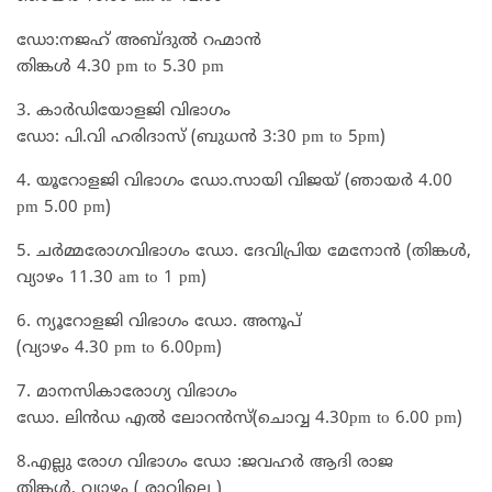
ഡോ:നജഹ് അബ്ദുൽ റഹ്മാൻ
തിങ്കൾ 4.30 pm to 5.30 pm
3. കാർഡിയോളജി വിഭാഗം
ഡോ: പി.വി ഹരിദാസ് (ബുധൻ 3:30 pm to 5pm)
4. യൂറോളജി വിഭാഗം ഡോ.സായി വിജയ് (ഞായർ 4.00
pm 5.00 pm)
5. ചർമ്മരോഗവിഭാഗം ഡോ. ദേവിപ്രിയ മേനോൻ (തിങ്കൾ,
വ്യാഴം 11.30 am to 1 pm)
6. ന്യൂറോളജി വിഭാഗം ഡോ. അനൂപ്
(വ്യാഴം 4.30 pm to 6.00pm)
7. മാനസികാരോഗ്യ വിഭാഗം
ഡോ. ലിൻഡ എൽ ലോറൻസ്(ചൊവ്വ 4.30pm to 6.00 pm)
8.എല്ലു രോഗ വിഭാഗം ഡോ :ജവഹർ ആദി രാജ
തിങ്കൾ, വ്യാഴം ( രാവിലെ )