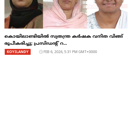
കൊയിലാണ്ടിയിൽ സ്വതന്ത്ര കർഷക വനിത വിങ്ങ്
രൂപീകരിച്ചു; പ്രസിഡന്റ്‌ റ...
KOYILANDY
FEB 6, 2026, 5:31 PM GMT+0000