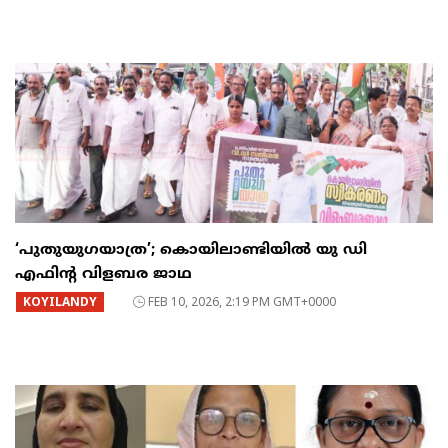
‘പുതുയുഗയാത്ര’; കൊയിലാണ്ടിയിൽ യു ഡി
എഫിന്റ വിളബര ജാഥ
KOYILANDY
FEB 10, 2026, 2:19 PM GMT+0000