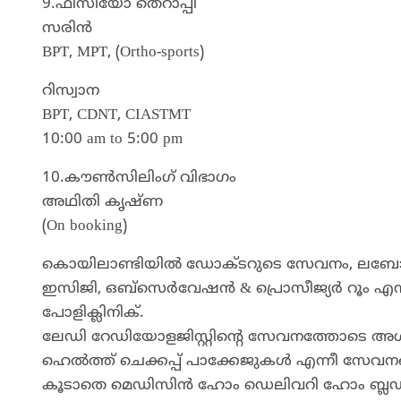
9.ഫിസിയോ തെറാപ്പി
സരിൻ
BPT, MPT, (Ortho-sports)
റിസ്വാന
BPT, CDNT, CIASTMT
10:00 am to 5:00 pm
10.കൗൺസിലിംഗ് വിഭാഗം
അഥിതി കൃഷ്ണ
(On booking)
കൊയിലാണ്ടിയില്‍ ഡോക്ടറുടെ സേവനം, ലബോറട്ടറി 
ഇസിജി, ഒബ്‌സെര്‍വേഷന്‍ & പ്രൊസീജ്യര്‍ റൂം എന്ന
പോളിക്ലിനിക്.
ലേഡി റേഡിയോളജിസ്റ്റിന്റെ സേവനത്തോടെ അള്‍ട്
ഹെല്‍ത്ത് ചെക്കപ്പ് പാക്കേജുകള്‍ എന്നീ സേവനങ
കൂടാതെ മെഡിസിൻ ഹോം ഡെലിവറി ഹോം ബ്ലഡ്‌