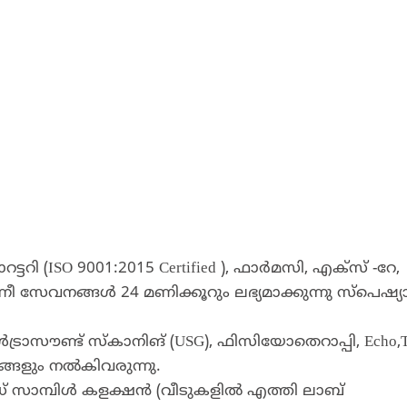
(ISO 9001:2015 Certified ), ഫാര്‍മസി, എക്‌സ് -റേ,
ീ സേവനങ്ങള്‍ 24 മണിക്കൂറും ലഭ്യമാക്കുന്നു സ്‌പെഷ്യാല
രാസൗണ്ട് സ്‌കാനിങ് (USG), ഫിസിയോതെറാപ്പി, Echo,
്ങളും നല്‍കിവരുന്നു.
 സാമ്പിൾ കളക്ഷൻ (വീടുകളിൽ എത്തി ലാബ്