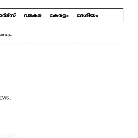
ർട്സ്
വടകര
കേരളം
ദേശീയം
്ങളും..
EWS :