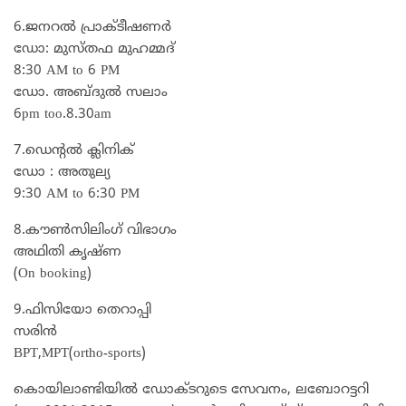
6.ജനറൽ പ്രാക്ടീഷണർ
ഡോ: മുസ്തഫ മുഹമ്മദ്
8:30 AM to 6 PM
ഡോ. അബ്ദുൽ സലാം
6pm too.8.30am
7.ഡെന്റൽ ക്ലിനിക്
ഡോ : അതുല്യ
9:30 AM to 6:30 PM
8.കൗൺസിലിംഗ് വിഭാഗം
അഥിതി കൃഷ്ണ
(On booking)
9.ഫിസിയോ തെറാപ്പി
സരിൻ
BPT,MPT(ortho-sports)
കൊയിലാണ്ടിയില്‍ ഡോക്ടറുടെ സേവനം, ലബോറട്ടറി