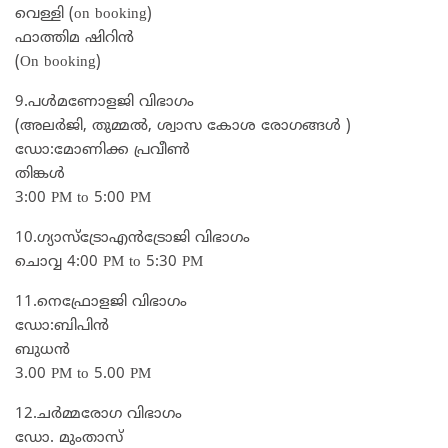
വെള്ളി (on booking)
ഫാത്തിമ ഷിറിൻ
(On booking)
9.പൾമണോളജി വിഭാഗം
(അലർജി, തുമ്മൽ, ശ്വാസ കോശ രോഗങ്ങൾ )
ഡോ:മോണിക്ക പ്രവീൺ
തിങ്കൾ
3:00 PM to 5:00 PM
10.ഗ്യാസ്ട്രോഎൻട്രോജി വിഭാഗം
ചൊവ്വ 4:00 PM to 5:30 PM
11.നെഫ്രോളജി വിഭാഗം
ഡോ:ബിപിൻ
ബുധൻ
3.00 PM to 5.00 PM
12.ചർമ്മരോഗ വിഭാഗം
ഡോ. മുംതാസ്