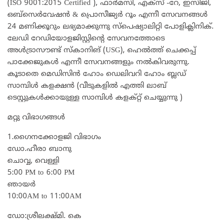
(ISO 9001:2015 Certified ), ഫാര്‍മസി, എക്‌സ് -റേ, ഇസിജി,
ഒബ്‌സെര്‍വേഷന്‍ & പ്രൊസീജ്യര്‍ റൂം എന്നീ സേവനങ്ങള്‍
24 മണിക്കൂറും ലഭ്യമാക്കുന്നു സ്‌പെഷ്യാലിറ്റി പോളിക്ലിനിക്.
ലേഡി റേഡിയോളജിസ്റ്റിന്റെ സേവനത്തോടെ
അള്‍ട്രാസൗണ്ട് സ്‌കാനിങ് (USG), ഹെല്‍ത്ത് ചെക്കപ്പ്
പാക്കേജുകള്‍ എന്നീ സേവനങ്ങളും നല്‍കിവരുന്നു.
കൂടാതെ മെഡിസിൻ ഹോം ഡെലിവറി ഹോം ബ്ലഡ്‌
സാമ്പിൾ കളക്ഷൻ (വീടുകളിൽ എത്തി ലാബ്
ടെസ്റ്റുകൾക്കായുള്ള സാമ്പിൾ കളക്റ്റ് ചെയ്യുന്നു )
മറ്റു വിഭാഗങ്ങൾ
1.ഗൈനക്കോളജി വിഭാഗം
ഡോ.ഹീരാ ബാനു
ചൊവ്വ, വെള്ളി
5:00 PM to 6:00 PM
ഞായർ
10:00AM to 11:00AM
ഡോ:ശ്രീലക്ഷ്മി. കെ