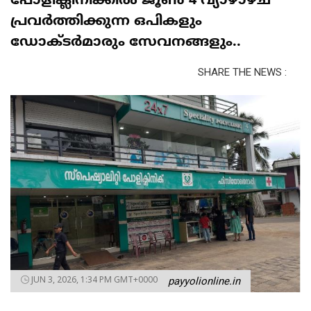
പോളിക്ലിനിക്കിൽ ജൂൺ 4 വ്യാഴാഴ്ച
പ്രവർത്തിക്കുന്ന ഒപികളും
ഡോക്ടർമാരും സേവനങ്ങളും..
SHARE THE NEWS :
JUN 3, 2026, 1:34 PM GMT+0000
payyolionline.in