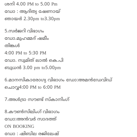
ശനി 4.00 PM to 5.00 Pm
ഡോ : ആദിത്യ ഷേണായ്
ഞായർ 2.30pm to3.30pm
5.സർജറി വിഭാഗം
ഡോ.മുഹമ്മദ്‌ ഷമീം
തിങ്കൾ
4:00 PM to 5:30 PM
ഡോ. സുമിത് ലാൽ കെ.പി
ബുധൻ 3.00 pm to5.00pm
6.മാനസികാരോഗ്യ വിഭാഗം ഡോ:അമൻഡേവിഡ്
ചൊവ്വ4:00 PM to 6:00 PM
7.അൾട്രാ സൗണ്ട് സ്കാനിംഗ്
8.കൗൺസിലിംഗ് വിഭാഗം
ഡോ:അൻവർ സാദത്ത്
ON BOOKING
ഡോ : ഷിബില രജിലേഷ്