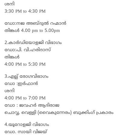
ശനി
3:30 PM to 4:30 PM
ഡോ:നജ അബ്ദുൽ റഹ്മാൻ
തിങ്കൾ 4.00 pm to 5.00pm
2.കാർഡിയോളജി വിഭാഗം
ഡോ:പി. വി.ഹരിദാസ്
തിങ്കൾ
4:00 PM to 5:30 PM
3.എല്ല് രോഗവിഭാഗം
ഡോ :ഇർഫാൻ
ശനി
4:00 PM to 7:00 PM
ഡോ : ജവഹർ ആദിരാജ
ചൊവ്വ, വെള്ളി (വൈകുന്നേരം) ബുക്കിംഗ് പ്രകാരം
4.യൂറോളജി വിഭാഗം
ഡോ. സായി വിജയ്