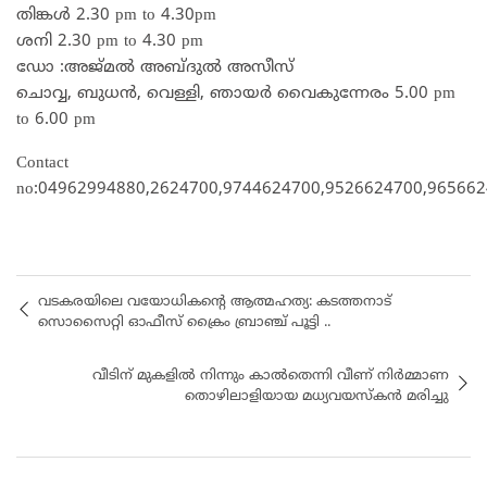
തിങ്കൾ 2.30 pm to 4.30pm
ശനി 2.30 pm to 4.30 pm
ഡോ :അജ്മൽ അബ്ദുൽ അസീസ്
ചൊവ്വ, ബുധൻ, വെള്ളി, ഞായർ വൈകുന്നേരം 5.00 pm
to 6.00 pm
Contact
no:04962994880,2624700,9744624700,9526624700,96566
വടകരയിലെ വയോധികന്റെ ആത്മഹത്യ: കടത്തനാട്
സൊസൈറ്റി ഓഫീസ് ക്രൈം ബ്രാഞ്ച് പൂട്ടി ..
വീടിന് മുകളിൽ നിന്നും കാൽതെന്നി വീണ് നിർമ്മാണ
തൊഴിലാളിയായ മധ്യവയസ്കൻ മരിച്ചു