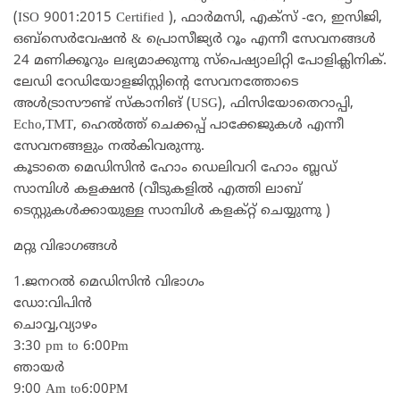
(ISO 9001:2015 Certified ), ഫാര്‍മസി, എക്‌സ് -റേ, ഇസിജി,
ഒബ്‌സെര്‍വേഷന്‍ & പ്രൊസീജ്യര്‍ റൂം എന്നീ സേവനങ്ങള്‍
24 മണിക്കൂറും ലഭ്യമാക്കുന്നു സ്‌പെഷ്യാലിറ്റി പോളിക്ലിനിക്.
ലേഡി റേഡിയോളജിസ്റ്റിന്റെ സേവനത്തോടെ
അള്‍ട്രാസൗണ്ട് സ്‌കാനിങ് (USG), ഫിസിയോതെറാപ്പി,
Echo,TMT, ഹെല്‍ത്ത് ചെക്കപ്പ് പാക്കേജുകള്‍ എന്നീ
സേവനങ്ങളും നല്‍കിവരുന്നു.
കൂടാതെ മെഡിസിൻ ഹോം ഡെലിവറി ഹോം ബ്ലഡ്‌
സാമ്പിൾ കളക്ഷൻ (വീടുകളിൽ എത്തി ലാബ്
ടെസ്റ്റുകൾക്കായുള്ള സാമ്പിൾ കളക്റ്റ് ചെയ്യുന്നു )
മറ്റു വിഭാഗങ്ങൾ
1.ജനറൽ മെഡിസിൻ വിഭാഗം
ഡോ:വിപിൻ
ചൊവ്വ,വ്യാഴം
3:30 pm to 6:00Pm
ഞായർ
9:00 Am to6:00PM