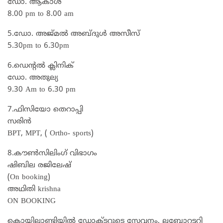
ഡോ. ആകാശ്
8.00 pm to 8.00 am
5.ഡോ. അജ്മൽ അബ്ദുൾ അസീസ്
5.30pm to 6.30pm
6.ഡെന്റൽ ക്ലിനിക്
ഡോ. അതുല്യ
9.30 Am to 6.30 pm
7.ഫിസിയോ തെറാപ്പി
സരിൻ
BPT, MPT, ( Ortho- sports)
8.കൗൺസിലിംഗ് വിഭാഗം
ഷിബില രജിലേഷ്
(On booking)
അഥിതി krishna
ON BOOKING
കൊയിലാണ്ടിയില്‍ ഡോക്ടറുടെ സേവനം, ലബോറട്ടറി