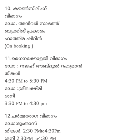
10. കൗൺസിലിംഗ്
വിഭാഗം
ഡോ. അൻവർ സാദത്ത്
ബുക്കിങ് പ്രകാരം
ഫാത്തിമ ഷിറിൻ
(On booking )
11.ഗൈനക്കോളജി വിഭാഗം
ഡോ : നജഹ് അബ്ദുൽ റഹുമാൻ
തിങ്കൾ
4:30 PM to 5:30 PM
ഡോ :ശ്രീലക്ഷ്മി
ശനി
3:30 PM to 4:30 pm
12.ചർമ്മരോഗ വിഭാഗം
ഡോ:മുംതാസ്
തിങ്കൾ. 2:30 PMto4:30Pm
ശനി 2:30PM to4:30 PM