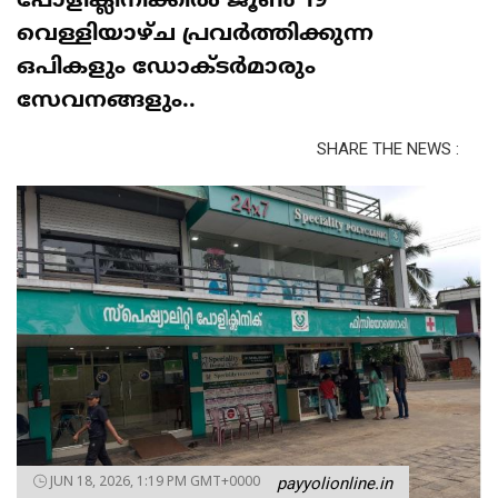
പോളിക്ലിനിക്കിൽ ജൂൺ 19
വെള്ളിയാഴ്ച പ്രവർത്തിക്കുന്ന
ഒപികളും ഡോക്ടർമാരും
സേവനങ്ങളും..
SHARE THE NEWS :
JUN 18, 2026, 1:19 PM GMT+0000
payyolionline.in