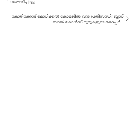
സംഘടിപ്പിച്ചു
കോഴിക്കോട് മെഡിക്കൽ കോളജിൽ വൻ പ്രതിസന്ധി; ബ്ലഡ്
ബാങ്ക് കോൾഡ് റൂമുകളുടെ കോപ്പർ ..