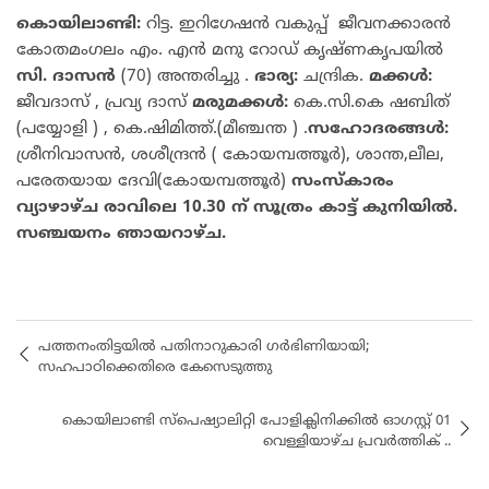
കൊയിലാണ്ടി:
റിട്ട. ഇറിഗേഷൻ വകുപ്പ് ജീവനക്കാരൻ
കോതമംഗലം എം. എൻ മനു റോഡ് കൃഷ്ണകൃപയിൽ
സി. ദാസൻ
(70) അന്തരിച്ചു .
ഭാര്യ:
ചന്ദ്രിക.
മക്കൾ:
ജീവദാസ് , പ്രവ്യ ദാസ്
മരുമക്കൾ:
കെ.സി.കെ ഷബിത്
(പയ്യോളി ) , കെ.ഷിമിത്ത്.(മീഞ്ചന്ത ) .
സഹോദരങ്ങൾ:
ശ്രീനിവാസൻ, ശശീന്ദ്രൻ ( കോയമ്പത്തൂർ), ശാന്ത,ലീല,
പരേതയായ ദേവി(കോയമ്പത്തൂർ)
സംസ്കാരം
വ്യാഴാഴ്ച രാവിലെ 10.30 ന് സൂത്രം കാട്ട് കുനിയിൽ.
സഞ്ചയനം ഞായറാഴ്ച.
പത്തനംതിട്ടയിൽ പതിനാറുകാരി ഗർഭിണിയായി;
സഹപാഠിക്കെതിരെ കേസെടുത്തു
കൊയിലാണ്ടി സ്പെഷ്യാലിറ്റി പോളിക്ലിനിക്കിൽ ഓഗസ്റ്റ് 01
വെള്ളിയാഴ്ച പ്രവർത്തിക് ..