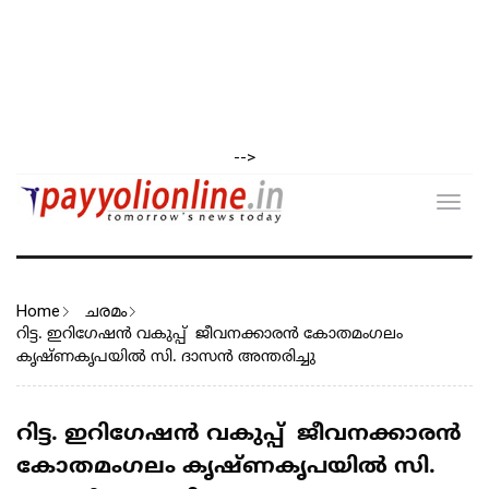
-->
Toggl
navig
Home
ചരമം
റിട്ട. ഇറിഗേഷൻ വകുപ്പ് ജീവനക്കാരൻ കോതമംഗലം
കൃഷ്ണകൃപയിൽ സി. ദാസൻ അന്തരിച്ചു
റിട്ട. ഇറിഗേഷൻ വകുപ്പ് ജീവനക്കാരൻ
കോതമംഗലം കൃഷ്ണകൃപയിൽ സി.