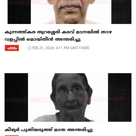
കുന്നത്ത്കര തുറശ്ശേരി കടവ് മാനയിൽ താഴ
വളപ്പിൽ മൊയ്തീൻ അന്തരിച്ചു
ചരമം
FEB 21, 2026, 4:11 PM GMT+0000
കീഴൂർ പുതിയടുത്ത് മാത അന്തരിച്ചു