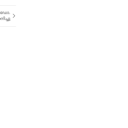
ം ഡോ.
ിച്ചു