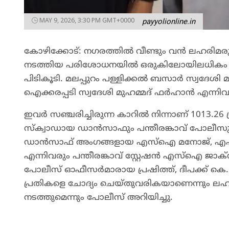
MAY 9, 2026, 3:30 PM GMT+0000
payyolionline.in
കോഴിക്കോട്: നഗരത്തിൽ വീണ്ടും വൻ ലഹരിമരുന
നടത്തിയ പരിശോധനയിൽ ഒരുകിലോയിലധികം എംഡ
പിടികൂടി. മലപ്പുറം പള്ളിക്കൽ ബസാർ സ്വദേശി 
ഐക്കരപ്പടി സ്വദേശി മുഹമ്മദ് ഫർഹാൻ എന്നിവര
ഇവർ സഞ്ചരിച്ചിരുന്ന കാറിൽ നിന്നാണ് 1013.2
സ്ക്വാഡായ ഡാൻസാഫും പന്തീരങ്കാവ് പോലീസ
ഡാൻസാഫ് അംഗങ്ങളായ എസ്‌ഐ മനോജ്, എഎസ
എന്നിവരും പന്തീരങ്കാവ് സ്റ്റേഷൻ എസ്‌ഐ 
പോലീസ് ഓഫീസർമാരായ പ്രഷിത്ത്, ദീപക്ക് കെ
പ്രതികളെ ചോദ്യം ചെയ്തുവരികയാണെന്നും ലഹരി
നടത്തുമെന്നും പോലീസ് അറിയിച്ചു.