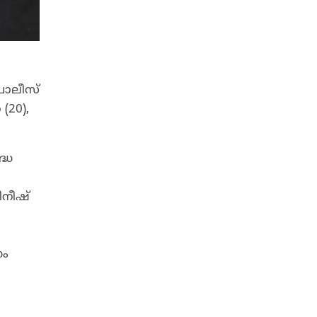
പോലീസ്
(20),
്ധ
നീഷ്
ണം