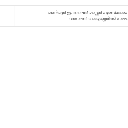
മണിയൂർ ഇ. ബാലൻ മാസ്റ്റർ പുരസ്കാര
വത്സലൻ വാതുശ്ശേരിക്ക് സമ്മാന