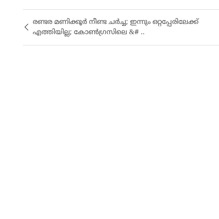
രണ്ടര മണിക്കൂർ നീണ്ട ചർച്ച; ഇന്നും ഒറ്റപ്പേരിലേക്ക്
എത്തിയില്ല; കോൺഗ്രസിലെ &# ..