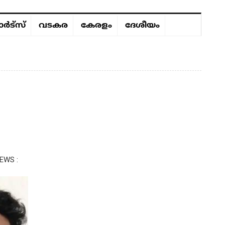
ർട്സ്
വടകര
കേരളം
ദേശീയം
EWS :