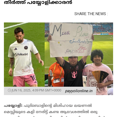
തീർത്ത് പയ്യോളിക്കാരൻ
SHARE THE NEWS :
JUN 16, 2025, 4:09 PM GMT+0000
payyolionline.in
പയ്യോളി:
ഫുട്ബോളിന്റെ മിശിഹായ ലയണൽ
മെസ്സിയുടെ കളി നേരിട്ട് കണ്ട ആവേശത്തിൽ ഒരു