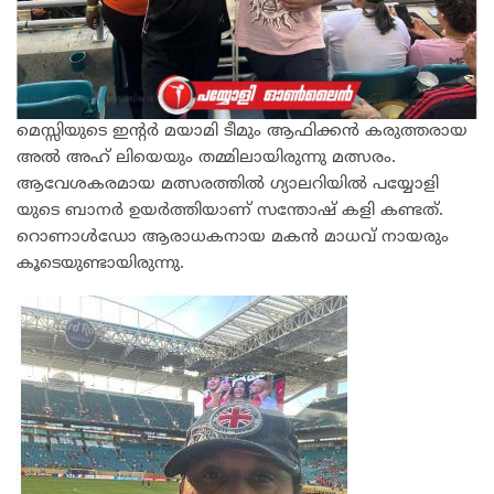
മെസ്സിയുടെ ഇന്റർ മയാമി ടീമും ആഫിക്കൻ കരുത്തരായ
അൽ അഹ് ലിയെയും തമ്മിലായിരുന്നു മത്സരം.
ആവേശകരമായ മത്സരത്തിൽ ഗ്യാലറിയിൽ പയ്യോളി
യുടെ ബാനർ ഉയർത്തിയാണ് സന്തോഷ് കളി കണ്ടത്.
റൊണാൾഡോ ആരാധകനായ മകൻ മാധവ് നായരും
കൂടെയുണ്ടായിരുന്നു.