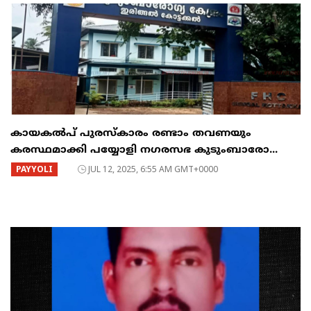
കായകൽപ് പുരസ്കാരം രണ്ടാം തവണയും
കരസ്ഥമാക്കി പയ്യോളി നഗരസഭ കുടുംബാരോ...
PAYYOLI
JUL 12, 2025, 6:55 AM GMT+0000