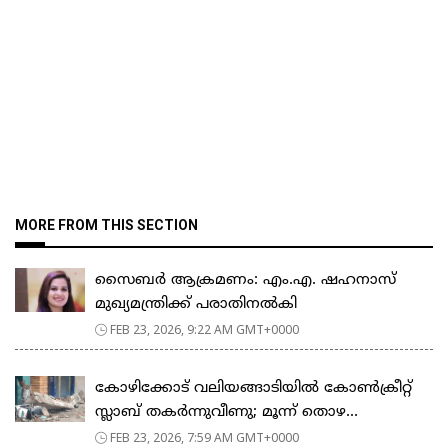
MORE FROM THIS SECTION
സൈബർ ആക്രമണം: എം.എ. ഷഹനാസ്
മുഖ്യമന്ത്രിക്ക് പരാതിനൽകി
FEB 23, 2026, 9:22 AM GMT+0000
കോഴിക്കോട് വലിയങ്ങാടിയിൽ കോൺക്രീറ്റ്
സ്ലാബ് തകർന്നുവീണു; മൂന്ന് തൊഴ...
FEB 23, 2026, 7:59 AM GMT+0000