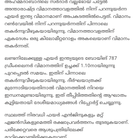
അഹമ്മദാബാദിലെ സർദാർ വല്ലഭ്ഭായ് പട്ടേൽ
അന്താരാഷ്ട്ര വിമാനത്താവളത്തിൽ നിന്ന് പറന്നുയർന്ന
എയർ ഇന്ത്യ വിമാനമാണ് അപകടത്തിൽപെട്ടത്. വിമാനം
റൺവേയിൽ നിന്ന് പറന്നുയർന്നതിന് പിന്നാലെ
തകർന്നുവീഴുകയായിരുന്നു. വിമാനത്താവളത്തിന്
ഏകദേശം ഒരു കിലോമീറ്ററോളം അകലെയാണ് വിമാനം
തകർന്നത്.
ലണ്ടനിലേക്കുള്ള എയർ ഇന്ത്യയുടെ ബോയിങ് 787
ഡ്രീംലൈനർ വിമാനത്തിന് ഉച്ചക്ക് 1.10നായിരുന്നു
പുറപ്പെടൽ സമയം. ഇതിന് പിന്നാലെ
തകർന്നുവീഴുകയായിരുന്നു. ദീർഘയാത്രക്ക്
മുന്നോടിയായതിനാൽ വിമാനത്തിൽ നിറയെ
ഇന്ധനമുണ്ടായിരുന്നു. ഇത് തീപ്പിടിത്തതിന്‍റെ ആഘാതം
കൂട്ടിയതായി ദേശീയമാധ്യമങ്ങൾ റിപ്പോർട്ട് ചെയ്യുന്നു.
സ്ഥലത്ത് നിരവധി ഫയർ എൻജിനുകളും മറ്റ്
ഏജൻസികളുമെത്തി രക്ഷാപ്രവർത്തനം തുടരുകയാണ്.
പരിക്കേറ്റവരെ ആശുപത്രിയിലേക്ക്
മാറ്റിക്കൊണ്ടിരിക്കുകയാണ്.