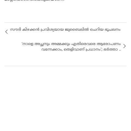
സൗദി കിഴക്കൻ പ്രവിശ്യയായ ജുബൈലിൽ ചെറിയ ഭൂചലനം
‘നാളെ അച്ഛനും അമ്മക്കും എതിരെവരെ ആരോപണം
വന്നേക്കാം, തെളിവാണ് പ്രധാനം’; ഭർത്താ ..