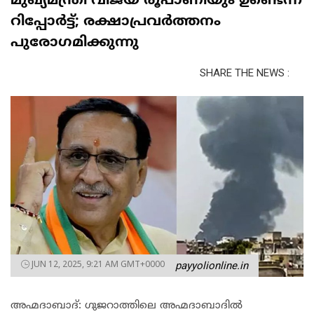
മുഖ്യമന്ത്രി വിജയ് രൂപാണിയും ഉ​​ണ്ടെന്ന്
റിപ്പോർട്ട്; രക്ഷാപ്രവർത്തനം
പുരോഗമിക്കുന്നു
SHARE THE NEWS :
JUN 12, 2025, 9:21 AM GMT+0000
payyolionline.in
അഹ്മദാബാദ്: ഗുജറാത്തിലെ അഹ്മദാബാദിൽ