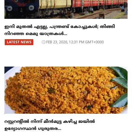
ഇനി മുതൽ എട്ടല്ല, പന്ത്രണ്ട് കോച്ചുകള്‍; തിങ്ങി
നിറഞ്ഞ മെമു യാത്രകൾ...
LATEST NEWS
FEB 23, 2026, 12:31 PM GMT+0000
റസ്റ്ററന്റില്‍ നിന്ന് മീന്‍മുട്ട കഴിച്ച ജയില്‍
ഉദ്യോഗസ്ഥന്‍ ഗുരുതര...